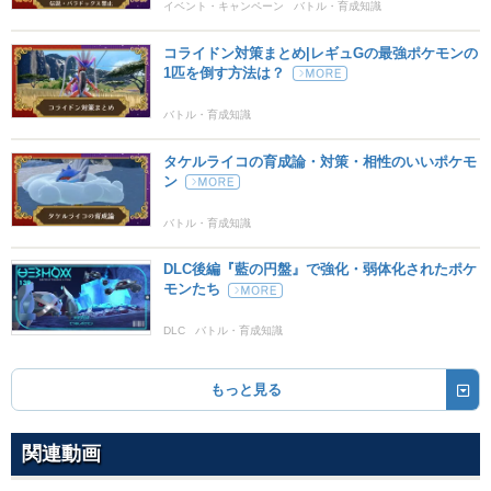
85
100
15 (24)
物理
威力
命中
PP
イベント・キャンペーン
バトル・育成知識
ほのおのパンチ
ほのお
コライドン対策まとめ|レギュGの最強ポケモンの
1匹を倒す方法は？
75
100
15 (24)
物理
威力
命中
PP
バトル・育成知識
かみなりパンチ
でんき
75
100
15 (24)
物理
威力
命中
PP
タケルライコの育成論・対策・相性のいいポケモ
ン
れいとうパンチ
こおり
バトル・育成知識
75
100
15 (24)
物理
威力
命中
PP
DLC後編『藍の円盤』で強化・弱体化されたポケ
ねごと
ノーマル
モンたち
--
--
10 (16)
変化
威力
命中
PP
DLC
バトル・育成知識
ロックブラスト
いわ
25
90
10 (16)
物理
威力
命中
PP
もっと見る
どくづき
どく
関連動画
80
100
20 (32)
物理
威力
命中
PP