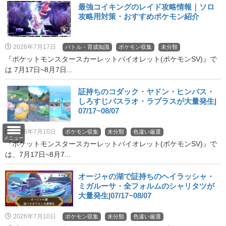
最強コイキングのレイド攻略情報｜ソロ
攻略用対策・おすすめポケモン紹介
2026年7月17日
バトル・育成知識
ポケモン収集
未分類
『ポケットモンスタースカーレットバイオレット(ポケモンSV)』で
は 7月17日~8月7日...
証持ちのコダック・ヤドン・ヒンバス・
しろすじバスラオ・ラプラスが大量発生|
07/17~08/07
2026年7月10日
ポケモン収集
未分類
色違い厳選
メニュー
『ポケットモンスタースカーレットバイオレット(ポケモンSV)』で
は、7月17日~8月7...
オージャの湖で証持ちのヘイラッシャ・
ミガルーサ・全フォルムのシャリタツが
大量発生|07/17~08/07
2026年7月10日
ポケモン収集
未分類
色違い厳選