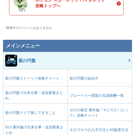
ポケモン スカーレット バイオレット
がむしゃら
ノーマル
攻略トップへ
1
100
5 (8)
物理
威力
命中
PP
やけっぱち
ほのお
新登場
藍の円盤
開催中のイベントはありません
75
100
10 (16)
物理
威力
命中
PP
サンダーダイブ
メインメニュー
でんき
新登場
藍の円盤
100
95
15 (24)
物理
威力
命中
PP
藍の円盤
ねっさのだいち
じめん
70
100
10 (16)
特殊
威力
命中
PP
藍の円盤ストーリー攻略チャート
藍の円盤の始め方
メテオビーム
いわ
藍の円盤で出来る事・追加要素まと
120
90
10 (16)
特殊
威力
命中
PP
ブルーベリー図鑑の完成報酬一覧
め
ワイドブレイカー
ドラゴン
ゼロの秘宝 番外編『キビキビパニッ
藍の円盤クリア後にできること
60
100
15 (24)
ク』攻略チャート
物理
威力
命中
PP
DLC番外編で出来る事・追加要素ま
のろい
ゴースト
モモワロウの入手方法とA0厳選方法
とめ