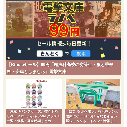
ギガインパクト
ノーマル
150
90
5 (8)
物理
威力
命中
PP
げきりん
ドラゴン
120
100
10 (16)
物理
威力
命中
PP
きあいだま
かくとう
120
70
5 (8)
特殊
威力
命中
PP
はかいこうせん
ノーマル
【Kindleセール】99円「魔法科高校の劣等生・狼と香辛
150
90
5 (8)
特殊
威力
命中
PP
料・安達としまむら」電撃文庫
かみなり
でんき
110
70
10 (16)
特殊
威力
命中
PP
テラバースト
ノーマル
新登場
80
100
10 (16)
特殊
威力
命中
PP
『東京リベンジャーズ』描き下ろ
『ぽこ あ ポケモン』横浜赤レンガ
しベースボールシャツver.グッズ！
倉庫にゲート出現！みなとみらい
ほえる
ノーマル
一覧・価格・発送時期まとめ
駅ジャックも！イベント情報まと
め