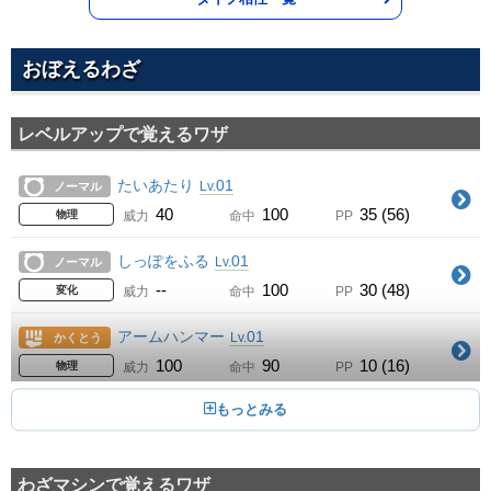
おぼえるわざ
レベルアップで覚えるワザ
たいあたり
01
Lv.
ノーマル
40
100
35 (56)
物理
威力
命中
PP
しっぽをふる
01
Lv.
ノーマル
--
100
30 (48)
変化
威力
命中
PP
アームハンマー
01
Lv.
かくとう
100
90
10 (16)
物理
威力
命中
PP
うちおとす
01
Lv.
いわ
50
100
15 (24)
物理
威力
命中
PP
わざマシンで覚えるワザ
じならし
01
Lv.
じめん