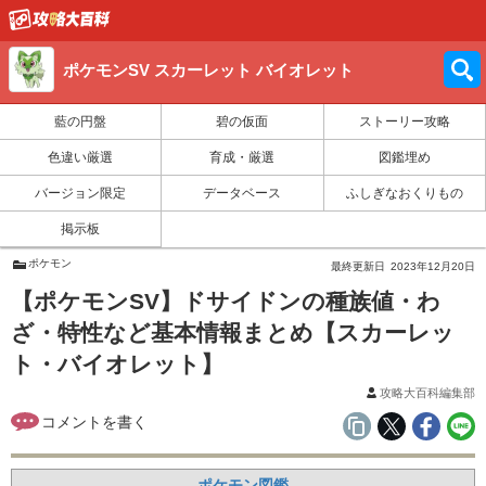
ポケモンSV スカーレット バイオレット
藍の円盤
碧の仮面
ストーリー攻略
色違い厳選
育成・厳選
図鑑埋め
バージョン限定
データベース
ふしぎなおくりもの
掲示板
ポケモン
最終更新日
2023年12月20日
【ポケモンSV】ドサイドンの種族値・わ
ざ・特性など基本情報まとめ【スカーレッ
ト・バイオレット】
攻略大百科編集部
ポケモン図鑑