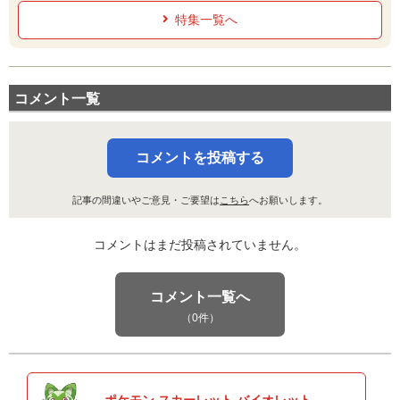
--
--
20 (32)
変化
威力
命中
PP
特集一覧へ
うちおとす
いわ
50
100
15 (24)
物理
威力
命中
PP
コメント一覧
10まんばりき
じめん
95
95
10 (16)
物理
威力
命中
PP
コメントを投稿する
ヒートスタンプ
ほのお
1
100
10 (16)
物理
威力
命中
PP
記事の間違いやご意見・ご要望は
こちら
へお願いします。
さわぐ
ノーマル
コメントはまだ投稿されていません。
90
100
10 (16)
特殊
威力
命中
PP
きあいパンチ
かくとう
コメント一覧へ
150
100
20 (32)
物理
威力
命中
PP
（0件）
すてみタックル
ノーマル
120
100
15 (24)
物理
威力
命中
PP