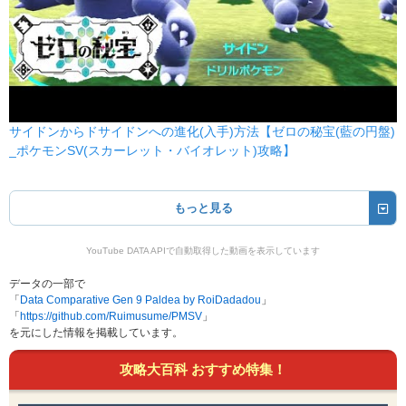
1
100
15 (24)
物理
威力
命中
PP
れいとうビーム
こおり
90
100
10 (16)
特殊
威力
命中
PP
だいもんじ
ほのお
110
85
5 (8)
特殊
威力
命中
PP
サイドンからドサイドンへの進化(入手)方法【ゼロの秘宝(藍の円盤)
_ポケモンSV(スカーレット・バイオレット)攻略】
ハイドロポンプ
みず
110
80
5 (8)
特殊
威力
命中
PP
もっと見る
ふぶき
こおり
110
70
5 (8)
YouTube DATA APIで自動取得した動画を表示しています
特殊
威力
命中
PP
データの一部で
じしん
じめん
「
Data Comparative Gen 9 Paldea by RoiDadadou
」
100
100
10 (16)
物理
威力
命中
PP
「
https://github.com/Ruimusume/PMSV
」
を元にした情報を掲載しています。
ストーンエッジ
いわ
攻略大百科 おすすめ特集！
100
80
5 (8)
物理
威力
命中
PP