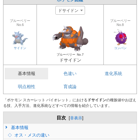
ドサイドン
ブルーベリー
ブルーベリー
No.6
No.8
サイドン
コンパン
ブルーベリー
No.7
ドサイドン
基本情報
色違い
進化系統
弱点相性
育成論
「ポケモン スカーレット バイオレット」における
ドサイドン
の種族値やおぼえ
る技、入手方法、進化系統などすべての情報を紹介しています。
目次
[
非表示
]
基本情報
オス・メスの違い