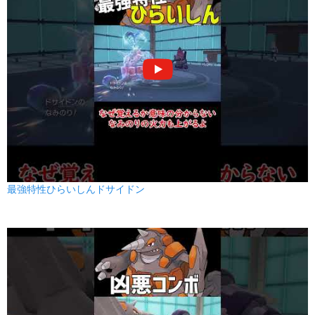
80
100
15 (24)
物理
威力
命中
PP
みがわり
ノーマル
--
--
10 (16)
変化
威力
命中
PP
てっぺき
はがね
--
--
15 (24)
変化
威力
命中
PP
ドリルライナー
じめん
80
95
10 (16)
物理
威力
命中
PP
かみくだく
あく
最強特性ひらいしんドサイドン
80
100
15 (24)
物理
威力
命中
PP
りゅうのはどう
ドラゴン
85
100
10 (16)
特殊
威力
命中
PP
ステルスロック
いわ
--
--
20 (32)
変化
威力
命中
PP