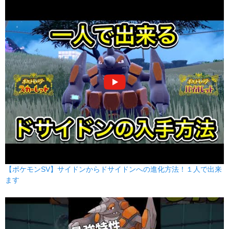
じだんだ
じめん
75
100
10 (16)
物理
威力
命中
PP
ねむる
エスパー
--
--
5 (8)
変化
威力
命中
PP
いわなだれ
いわ
75
90
10 (16)
物理
威力
命中
PP
つるぎのまい
ノーマル
--
--
20 (32)
変化
威力
命中
PP
ボディプレス
かくとう
80
100
10 (16)
物理
威力
命中
PP
【ポケモンSV】サイドンからドサイドンへの進化方法！１人で出来
ます
ラスターカノン
はがね
80
100
10 (16)
特殊
威力
命中
PP
アイアンヘッド
はがね