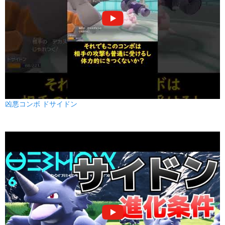
ヘビーボンバー
はがね
1
100
10 (16)
物理
威力
命中
PP
なみのり
みず
90
100
15 (24)
特殊
威力
命中
PP
かえんほうしゃ
ほのお
90
100
15 (24)
特殊
威力
命中
PP
凶悪コンボ ドサイドン
10まんボルト
でんき
90
100
15 (24)
特殊
威力
命中
PP
てだすけ
ノーマル
--
--
20 (32)
変化
威力
命中
PP
だいちのちから
じめん
90
100
10 (16)
特殊
威力
命中
PP
きしかいせい
かくとう