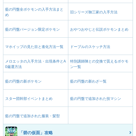
--
--
10 (16)
変化
威力
命中
PP
藍の円盤全ポケモンの入手方法まと
旧シリーズ御三家の入手方法
め
藍の円盤バージョン限定ポケモン
おやつおやじと伝説ポケモンまとめ
マホイップの見た目と進化方法一覧
ドーブルのスケッチ方法
メロエッタの入手方法・出現条件とA
特別講師陣との交換で貰えるポケモ
0厳選方法
ン一覧
藍の円盤の新ポケモン
藍の円盤の新わざ一覧
スター団幹部イベントまとめ
藍の円盤で追加された技マシン
藍の円盤で追加された服装・髪型
「碧の仮面」攻略