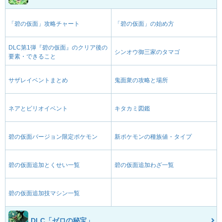
「碧の仮面」攻略チャート
「碧の仮面」の始め方
DLC第1弾『碧の仮面』のクリア後の
シンオウ御三家のタマゴ
要素・できること
サザレイベントまとめ
鬼面衆の攻略と場所
ネアとビリオイベント
キタカミ図鑑
碧の仮面バージョン限定ポケモン
新ポケモンの種族値・タイプ
碧の仮面追加とくせい一覧
碧の仮面追加わざ一覧
碧の仮面追加技マシン一覧
DLC「ゼロの秘宝」