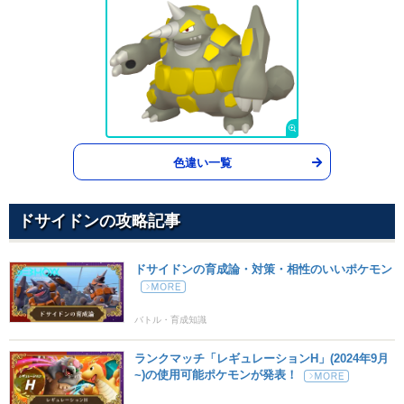
あまごい
みず
--
--
5 (8)
変化
威力
命中
PP
すなあらし
いわ
--
--
10 (16)
変化
威力
命中
PP
スマートホーン
はがね
70
--
10 (16)
物理
威力
命中
PP
色違い一覧
あなをほる
じめん
80
100
10 (16)
ドサイドンの攻略記事
物理
威力
命中
PP
かわらわり
かくとう
ドサイドンの育成論・対策・相性のいいポケモン
75
100
15 (24)
物理
威力
命中
PP
シャドークロー
ゴースト
バトル・育成知識
70
100
15 (24)
物理
威力
命中
PP
ランクマッチ「レギュレーションH」(2024年9月
~)の使用可能ポケモンが発表！
のしかかり
ノーマル