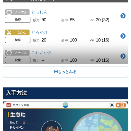
60
100
20 (32)
物理
威力
命中
PP
とっしん
ノーマル
つのでつく
15
90
85
20 (32)
Lv.
ノーマル
物理
威力
命中
PP
65
100
25 (40)
物理
威力
命中
PP
どろかけ
じめん
こわいかお
20
20
100
10 (16)
Lv.
ノーマル
特殊
威力
命中
PP
--
100
10 (16)
変化
威力
命中
PP
こわいかお
ノーマル
ふみつけ
25
--
100
10 (16)
Lv.
ノーマル
変化
威力
命中
PP
65
100
20 (32)
物理
威力
命中
PP
まもる
ノーマル
ロックブラスト
30
--
--
10 (16)
Lv.
いわ
変化
威力
命中
PP
25
90
10 (16)
物理
威力
命中
PP
入手方法
ほのおのキバ
ほのお
ドリルライナー
35
65
95
15 (24)
Lv.
じめん
物理
威力
命中
PP
80
95
10 (16)
物理
威力
命中
PP
かみなりのキバ
でんき
とっしん
40
65
95
15 (24)
Lv.
ノーマル
物理
威力
命中
PP
90
85
20 (32)
物理
威力
命中
PP