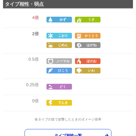
タイプ相性・弱点
4倍
みず
くさ
2倍
こおり
かくとう
じめん
はがね
0.5倍
ノーマル
ほのお
ひこう
いわ
0.25倍
どく
0倍
でんき
各タイプの技で攻撃したときのダメージ倍率
タイプ相性一覧