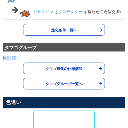
威力
命中
PP
ドサイドン
(
プロテクター
を持たせて通信交換)
がんせきふうじ
いわ
60
95
15 (24)
物理
威力
命中
PP
進化条件一覧へ
なげつける
あく
1
100
10 (16)
物理
威力
命中
PP
タマゴグループ
ドラゴンテール
ドラゴン
怪獣
陸上
60
90
10 (16)
物理
威力
命中
PP
タマゴ孵化の仕様解説
ゆきなだれ
こおり
60
100
10 (16)
物理
威力
命中
PP
タマゴグループ一覧へ
こらえる
ノーマル
--
--
10 (16)
変化
威力
命中
PP
色違い
にほんばれ
ほのお
--
--
5 (8)
変化
威力
命中
PP