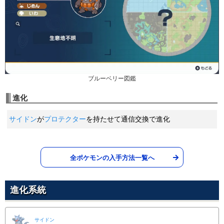
こおりのキバ
こおり
じしん
47
65
95
15 (24)
Lv.
じめん
物理
威力
命中
PP
100
100
10 (16)
物理
威力
命中
PP
どろぼう
あく
ストーンエッジ
54
60
100
25 (40)
Lv.
いわ
物理
威力
命中
PP
100
80
5 (8)
物理
威力
命中
PP
からげんき
ノーマル
ブルーベリー図鑑
メガホーン
61
70
100
20 (32)
Lv.
むし
物理
威力
命中
PP
進化
120
85
10 (16)
物理
威力
命中
PP
じならし
じめん
サイドン
が
プロテクター
を持たせて通信交換で進化
つのドリル
68
60
100
20 (32)
Lv.
ノーマル
物理
威力
命中
PP
1
30
5 (8)
物理
威力
命中
PP
メタルクロー
はがね
がんせきほう
75
50
95
35 (56)
Lv.
いわ
藍の円盤
物理
威力
命中
PP
全ポケモンの入手方法一覧へ
150
90
5 (8)
物理
威力
命中
PP
こごえるかぜ
こおり
55
95
15 (24)
進化系統
特殊
威力
命中
PP
マッドショット
じめん
サイドン
55
95
15 (24)
特殊