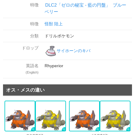
特徴
DLC2「ゼロの秘宝 - 藍の円盤」
ブルー
ベリー
特徴
怪獣
陸上
分類
ドリルポケモン
ドロップ
サイホーンのキバ
英語名
Rhyperior
(English)
オス・メスの違い