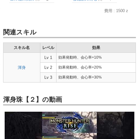
費用 : 1500 z
関連スキル
スキル名
レベル
効果
Lv 1
効果発動時、会心率+10%
渾身
Lv 2
効果発動時、会心率+20%
Lv 3
効果発動時、会心率+30%
渾身珠【２】の動画