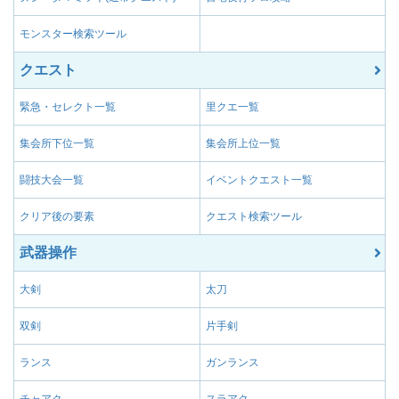
モンスター検索ツール
クエスト
緊急・セレクト一覧
里クエ一覧
集会所下位一覧
集会所上位一覧
闘技大会一覧
イベントクエスト一覧
クリア後の要素
クエスト検索ツール
武器操作
大剣
太刀
双剣
片手剣
ランス
ガンランス
チャアク
スラアク