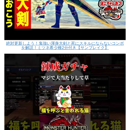
絶対更新しよう！鬼強い渾身大剣と死にスキルにならないコンボ
を解説！ミツネ希少種2分付き【サンブレイク】
【MHRise:Sunbreak】