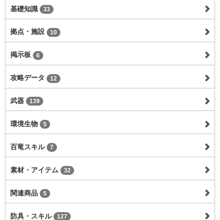
基礎知識
33
拠点・施設
10
掲示板
6
攻略データ
12
武器
139
環境生物
5
百竜スキル
7
素材・アイテム
32
関連商品
5
防具・スキル
127