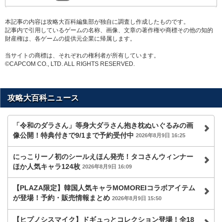
本記事の内容は攻略大百科編集部が独自に調査し作成したものです。
記事内で引用しているゲームの名称、画像、文章の著作権や商標その他の知的
財産権は、各ゲームの提供元企業に帰属します。
当サイトの商標は、それぞれの権利者が所有しています。
©CAPCOM CO., LTD. ALL RIGHTS RESERVED.
攻略大百科ニュース
「令和のダラさん」等身大ダラさん抱き枕ぬいぐるみの画
像公開！特典付きで9/1まで予約受付中
2026年8月9日 16:25
にっこりーノ初のシールえほん発売！タコさんウィンナー
ほか人気キャラ124枚
2026年8月9日 16:09
【PLAZA限定】韓国人気キャラMOMOREIコラボアイテム
が登場！予約・販売情報まとめ
2026年8月9日 15:50
【ヒプノシスマイク】ドギュっとコレクション登場！全18