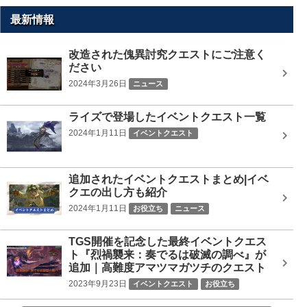
内
を
最新情報
検
索
改造された傀異討究クエストにご注意く
ださい
2024年3月26日
ニュース
ライズで登場したイベントクエスト一覧
2024年1月11日
イベントクエスト
追加されたイベントクエストまとめ|イベ
クエの出し方も紹介
2024年1月11日
お役立ち
ニュース
TGS開催を記念した最終イベントクエス
ト『烈禍襲来：奏でるは破滅の調べ』が
追加｜高難度アマツマガツチのクエスト
2023年9月23日
イベントクエスト
お役立ち
ニュース