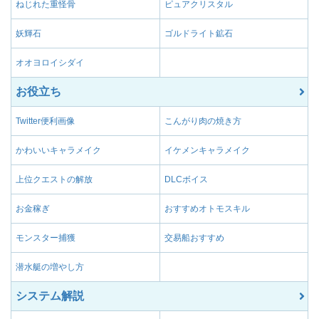
ねじれた重怪骨
ピュアクリスタル
妖輝石
ゴルドライト鉱石
オオヨロイシダイ
お役立ち
Twitter便利画像
こんがり肉の焼き方
かわいいキャラメイク
イケメンキャラメイク
上位クエストの解放
DLCボイス
お金稼ぎ
おすすめオトモスキル
モンスター捕獲
交易船おすすめ
潜水艇の増やし方
システム解説