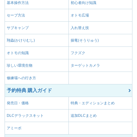
基本操作方法
初心者向け知識
セーブ方法
オトモ広場
サブキャンプ
入れ替え技
翔蟲(かけりむし)
操竜(そうりゅう)
オトモの知識
フクズク
珍しい環境生物
ターゲットカメラ
修練場への行き方
予約特典 購入ガイド
発売日・価格
特典・エディションまとめ
DLCデラックスキット
追加DLCまとめ
アミーボ