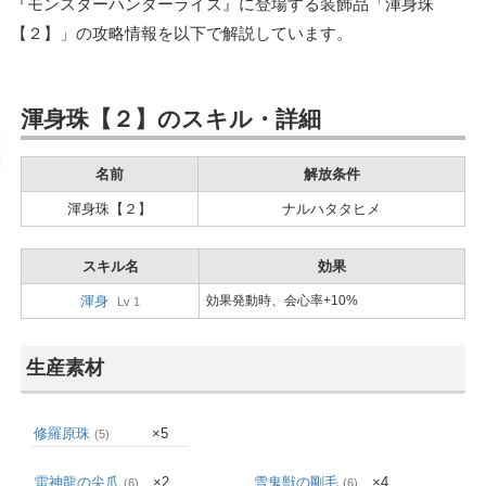
『モンスターハンターライズ』に登場する装飾品「渾身珠
【２】」の攻略情報を以下で解説しています。
渾身珠【２】のスキル・詳細
名前
解放条件
渾身珠【２】
ナルハタタヒメ
スキル名
効果
渾身
効果発動時、会心率+10%
Lv 1
生産素材
修羅原珠
×5
(5)
雷神龍の尖爪
×2
雪鬼獣の剛毛
×4
(6)
(6)