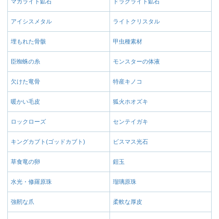
マカライト鉱石
ドラグライト鉱石
アイシスメタル
ライトクリスタル
埋もれた骨骸
甲虫種素材
臣蜘蛛の糸
モンスターの体液
欠けた竜骨
特産キノコ
暖かい毛皮
狐火ホオズキ
ロックローズ
センテイガキ
キングカブト(ゴッドカブト)
ビスマス光石
草食竜の卵
鎧玉
水光・修羅原珠
瑠璃原珠
強靭な爪
柔軟な厚皮