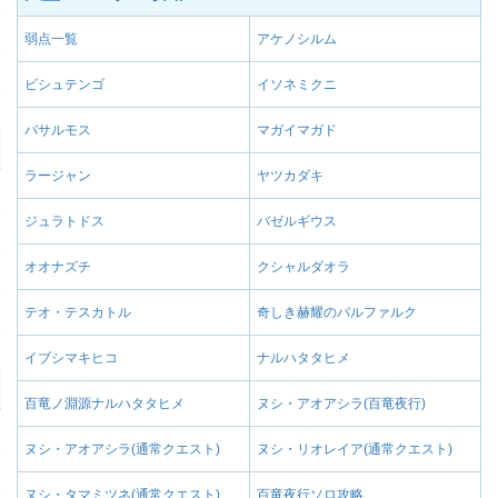
弱点一覧
アケノシルム
ビシュテンゴ
イソネミクニ
バサルモス
マガイマガド
ラージャン
ヤツカダキ
ジュラトドス
バゼルギウス
オオナズチ
クシャルダオラ
テオ・テスカトル
奇しき赫耀のバルファルク
イブシマキヒコ
ナルハタタヒメ
百竜ノ淵源ナルハタタヒメ
ヌシ・アオアシラ(百竜夜行)
ヌシ・アオアシラ(通常クエスト)
ヌシ・リオレイア(通常クエスト)
ヌシ・タマミツネ(通常クエスト)
百竜夜行ソロ攻略