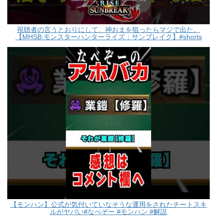
視聴者の言うとおりにして、神おまを狙ったらマジで出た。
【MHSB:モンスターハンターライズ：サンブレイク】#shorts
【モンハン】公式が気付いていなそうな運用をされたチートスキ
ルがヤバい#なべぞー #モンハン #解説