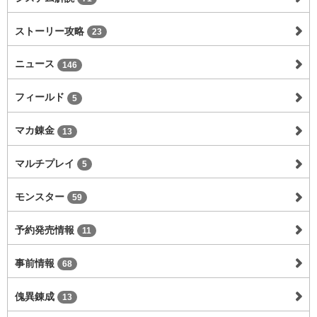
ストーリー攻略
23
ニュース
146
フィールド
5
マカ錬金
13
マルチプレイ
5
モンスター
59
予約発売情報
11
事前情報
68
傀異錬成
13