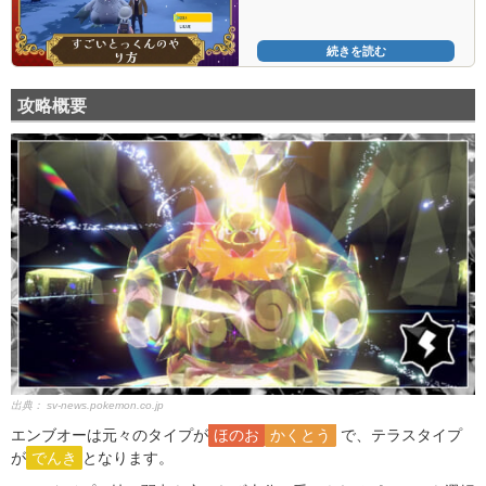
続きを読む
攻略概要
出典：
sv-news.pokemon.co.jp
エンブオーは元々のタイプが
ほのお
かくとう
で、テラスタイプ
が
でんき
となります。