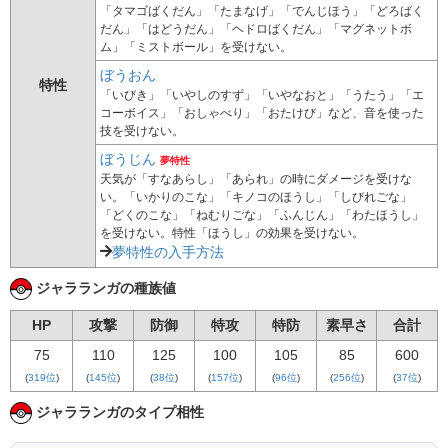
「タマゴばくだん」「たまなげ」「でんじほう」「どろばく
だん」「はどうだん」「ヘドロばくだん」「マグネットボ
ム」「ミストボール」を受けない。
ぼうおん
特性
「いびき」「いやしのすず」「いやなおと」「うたう」「エ
コーボイス」「おしゃべり」「おたけび」など、音を使った
技を受けない。
ぼうじん
夢特性
天気が「すなあらし」「あられ」の時にダメージを受けな
い。「いかりのこな」「キノコのほうし」「しびれごな」
「どくのこな」「ねむりごな」「ふんじん」「わたほうし」
を受けない。特性「ほうし」の効果を受けない。
夢特性の入手方法
ジャラランガの種族値
HP
攻撃
防御
特攻
特防
素早さ
合計
75
110
125
100
105
85
600
(
319位
)
(
145位
)
(
38位
)
(
157位
)
(
96位
)
(
256位
)
(
37位
)
ジャラランガのタイプ相性