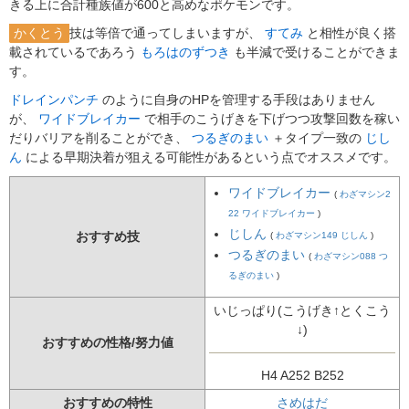
きる上に合計種族値が600と高めなポケモンです。
かくとう
技は等倍で通ってしまいますが、
すてみ
と相性が良く搭
載されているであろう
もろはのずつき
も半減で受けることができま
す。
ドレインパンチ
のように自身のHPを管理する手段はありません
が、
ワイドブレイカー
で相手のこうげきを下げつつ攻撃回数を稼い
だりバリアを削ることができ、
つるぎのまい
＋タイプ一致の
じし
ん
による早期決着が狙える可能性があるという点でオススメです。
ワイドブレイカー
(
わざマシン2
22 ワイドブレイカー
)
じしん
おすすめ技
(
わざマシン149 じしん
)
つるぎのまい
(
わざマシン088 つ
るぎのまい
)
いじっぱり(こうげき↑とくこう
↓)
おすすめの性格/努力値
H4 A252 B252
おすすめの特性
さめはだ