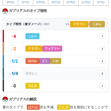
(
63位
)
(
37位
)
(
160位
)
(
302位
)
(
229位
)
(
115位
)
(
37位
)
ガブリアスのタイプ相性
/
ドラゴン
じめん
タイプ相性（被ダメージ）
vs.
現行
4
1
×
こおり
2
2
×
ドラゴン
フェアリー
1/2
3
×
ほのお
どく
いわ
1/4
0
該当なし
×
0
1
×
でんき
ガブリアスの解説
素のタイプで、
ほのお
技を半減、
でんき
技を無効にすることがで