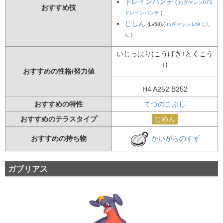
ドレインパンチ
(
わざマシン073
おすすめ技
ドレインパンチ
)
じしん
(Lv58),(
わざマシン149 じし
ん
)
いじっぱり(こうげき↑とくこう
↓)
おすすめの性格/努力値
H4 A252 B252
おすすめの特性
てつのこぶし
おすすめのテラスタイプ
じめん
かいがらのすず
おすすめの持ち物
ガブリアス