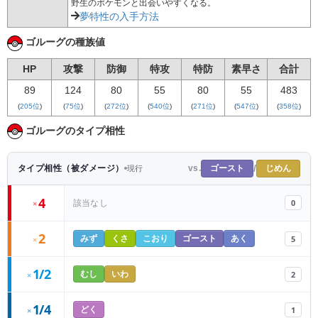
野生のポケモンと出会いやすくなる。
夢特性の入手方法
ゴルーグの種族値
HP
攻撃
防御
特攻
特防
素早さ
合計
89
124
80
55
80
55
483
(
205位
)
(
75位
)
(
272位
)
(
540位
)
(
271位
)
(
547位
)
(
358位
)
ゴルーグのタイプ相性
/
ゴースト
じめん
タイプ相性（被ダメージ）
vs.
現行
4
0
該当なし
×
2
5
×
みず
くさ
こおり
ゴースト
あく
1/2
2
×
むし
いわ
1/4
1
×
どく