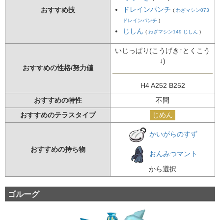
ドレインパンチ
おすすめ技
(
わざマシン073
ドレインパンチ
)
じしん
(
わざマシン149 じしん
)
いじっぱり(こうげき↑とくこう
↓)
おすすめの性格/努力値
H4 A252 B252
おすすめの特性
不問
おすすめのテラスタイプ
じめん
かいがらのすず
おすすめの持ち物
おんみつマント
から選択
ゴルーグ