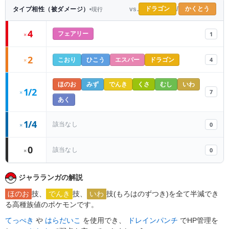
/
ドラゴン
かくとう
タイプ相性（被ダメージ）
vs.
現行
4
1
×
フェアリー
2
4
×
こおり
ひこう
エスパー
ドラゴン
ほのお
みず
でんき
くさ
むし
いわ
1/2
7
×
あく
1/4
0
該当なし
×
0
0
該当なし
×
ジャラランガの解説
ほのお
技、
でんき
技、
いわ
技(もろはのずつき)を全て半減でき
る高種族値のポケモンです。
てっぺき
や
はらだいこ
を使用でき、
ドレインパンチ
でHP管理を