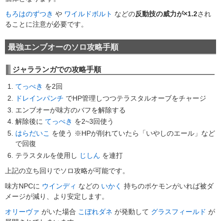
もろはのずつき
や
ワイルドボルト
などの
反動技の威力が×1.2
され
ることに注意が必要です。
最強エンブオーのソロ攻略手順
ジャラランガでの攻略手順
てっぺき
を2回
ドレインパンチ
でHP管理しつつテラスタルオーブをチャージ
エンブオーが味方のバフを解除する
解除後に
てっぺき
を2~3回使う
はらだいこ
を使う ※HPが削れていたら「いやしのエール」など
で回復
テラスタルを使用し
じしん
を連打
上記の立ち回りでソロ攻略が可能です。
味方NPCに
ウインディ
などの
いかく
持ちのポケモンがいれば被ダ
メージが減り、より安定します。
オリーヴァ
がいた場合
こぼれダネ
が発動して
グラスフィールド
が