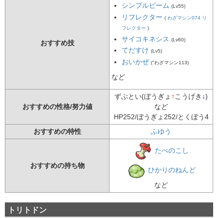
シンプルビーム
(Lv55)
リフレクター
(
わざマシン074 リ
フレクター
)
サイコキネシス
(Lv60)
おすすめ技
てだすけ
(Lv5)
おいかぜ
(
"わざマシン113
)
など
ずぶとい(ぼうぎょ
↑
こうげき
↓
)
おすすめの性格/努力値
など
HP252/ぼうぎょ252/とくぼう4
おすすめの特性
ふゆう
たべのこし
おすすめの持ち物
ひかりのねんど
など
トリトドン