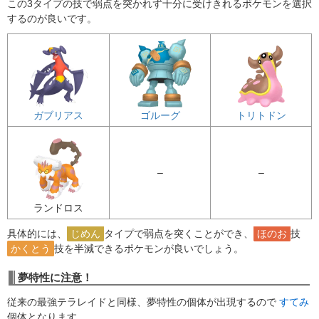
この3タイプの技で弱点を突かれず十分に受けきれるポケモンを選択
するのが良いです。
ガブリアス
ゴルーグ
トリトドン
–
–
ランドロス
具体的には、
じめん
タイプで弱点を突くことができ、
ほのお
技
かくとう
技を半減できるポケモンが良いでしょう。
夢特性に注意！
従来の最強テラレイドと同様、夢特性の個体が出現するので
すてみ
個体となります。