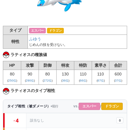
タイプ
エスパー
ドラゴン
ふゆう
特性
じめんの技を受けない。
ラティオスの種族値
HP
攻撃
防御
特攻
特防
素早さ
合計
80
90
80
130
110
110
600
(
250位
)
(
290位
)
(
272位
)
(
36位
)
(
66位
)
(
67位
)
(
37位
)
ラティオスのタイプ相性
/
エスパー
ドラゴン
タイプ相性（被ダメージ）
vs.
現行
4
0
該当なし
×