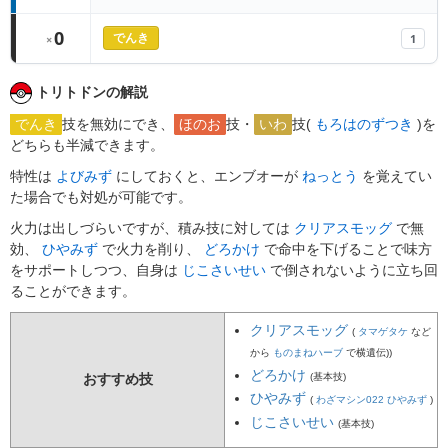
0
1
×
でんき
トリトドンの解説
でんき
技を無効にでき、
ほのお
技・
いわ
技(
もろはのずつき
)を
どちらも半減できます。
特性は
よびみず
にしておくと、エンブオーが
ねっとう
を覚えてい
た場合でも対処が可能です。
火力は出しづらいですが、積み技に対しては
クリアスモッグ
で無
効、
ひやみず
で火力を削り、
どろかけ
で命中を下げることで味方
をサポートしつつ、自身は
じこさいせい
で倒されないように立ち回
ることができます。
クリアスモッグ
(
タマゲタケ
など
から
ものまねハーブ
で横遺伝))
どろかけ
(基本技)
おすすめ技
ひやみず
(
わざマシン022 ひやみず
)
じこさいせい
(基本技)