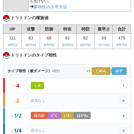
も受けない。
夢特性の入手方法
トリトドンの種族値
HP
攻撃
防御
特攻
特防
素早さ
合計
111
83
68
92
82
39
475
(
48位
)
(
362位
)
(
444位
)
(
228位
)
(
262位
)
(
711位
)
(
387位
)
トリトドンのタイプ相性
/
じめん
みず
タイプ相性（被ダメージ）
vs.
現行
4
1
×
くさ
2
0
該当なし
×
1/2
4
×
ほのお
どく
いわ
はがね
1/4
0
該当なし
×