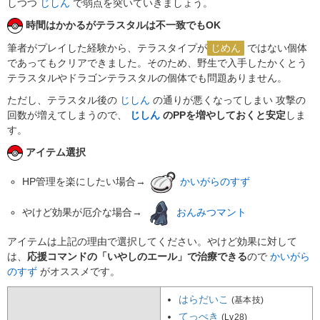
しつつ
じしん
で弱点を突いていきましょう。
時間はかかるがテラスタルは不一致でもOK
筆者がプレイした経験から、テラスタイプが
じめん
ではない個体
であってもクリアできました。そのため、野生で入手したかくとう
テラスタルやドラゴンテラスタルの個体でも問題ありません。
ただし、テラスタル後の
じしん
の通りが悪くなってしまい 攻撃の
回数が増えてしまうので、
じしん
のPPを増やしておくと安定
しま
す。
アイテム選択
HP管理を楽にしたい場合→
かいがらのすず
やけど効果が厄介な場合→
おんみつマント
アイテムは上記の理由で選択してください。やけど効果に対して
は、
応援コマンドの「いやしのエール」で治療できる
ので
かいがら
のすず
がオススメです。
はらだいこ
(基本技)
てっぺき
(Lv28)