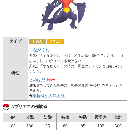
タイプ
じめん
ドラゴン
すながくれ
天気が「すなあらし」の時、相手の命中率が4/5になる。「す
なあらし」のダメージも受けない。
天気が「すなあらし」の時に、野生のポケモンと出会いにく
くなる。
特性
さめはだ
夢特性
直接攻撃してきた相手に、相手の最大HPの1/8のダメージを
与える。
夢特性の入手方法
ガブリアスの種族値
HP
攻撃
防御
特攻
特防
素早さ
合計
108
130
95
80
85
102
600