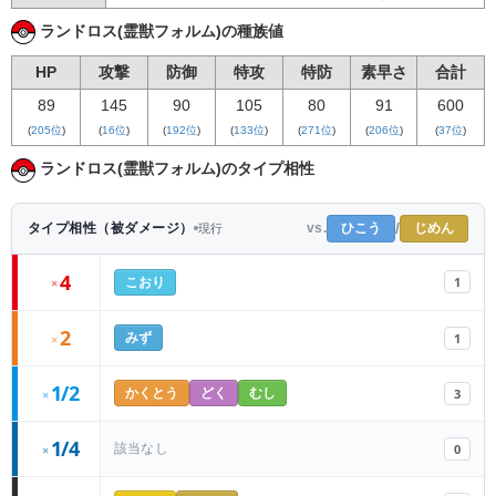
ランドロス(霊獣フォルム)の種族値
HP
攻撃
防御
特攻
特防
素早さ
合計
89
145
90
105
80
91
600
(
205位
)
(
16位
)
(
192位
)
(
133位
)
(
271位
)
(
206位
)
(
37位
)
ランドロス(霊獣フォルム)のタイプ相性
/
ひこう
じめん
タイプ相性（被ダメージ）
vs.
現行
4
1
×
こおり
2
1
×
みず
1/2
3
×
かくとう
どく
むし
1/4
0
該当なし
×