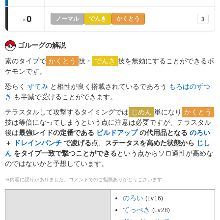
0
3
×
ノーマル
でんき
かくとう
ゴルーグの解説
素のタイプで
かくとう
技・
でんき
技を無効にすることができるポ
ケモンです。
恐らく
すてみ
と相性が良く搭載されているであろう
もろはのずつ
き
も半減で受けることができます。
テラスタルして攻撃するタイミングでは
じめん
単になり
かくとう
技は等倍になってしまうという点に注意は必要ですが、テラスタル
後は
最強レイドの定番である
ビルドアップ
の代用品となる
のろい
＋
ドレインパンチ
で凌げる
点、
ステータスを高めた状態から
じし
ん
をタイプ一致で撃つことができる
という点からソロ適性が高めな
のではないかと予想しています。
※内容に誤りがありました。コメントでのご指摘ありがとうございます
のろい
(Lv16)
てっぺき
(Lv28)