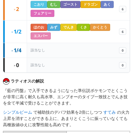
こおり
むし
ゴースト
ドラゴン
あく
2
6
×
フェアリー
ほのお
みず
でんき
くさ
かくとう
1/2
6
×
エスパー
1/4
0
該当なし
×
0
0
該当なし
×
ラティオスの解説
『藍の円盤』で入手できるようになった準伝説ポケモンでとくこう
が非常に高く耐久も高水準、エンブオーのタイプ一致技とでんき技
を全て半減で受けることができます。
シンプルビーム
で補助技のデバフ効果を2倍にしつつ
すてみ
の火力
上昇を消すことができる上に、あまりとくこうに振っていなくても
高種族値ゆえに攻撃性能も高めです。