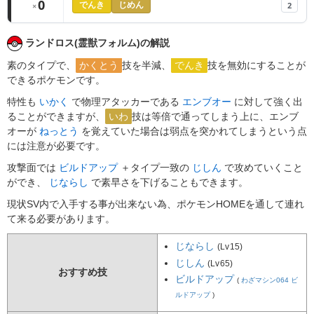
0
2
×
でんき
じめん
ランドロス(霊獣フォルム)の解説
素のタイプで、
かくとう
技を半減、
でんき
技を無効にすることが
できるポケモンです。
特性も
いかく
で物理アタッカーである
エンブオー
に対して強く出
ることができますが、
いわ
技は等倍で通ってしまう上に、エンブ
オーが
ねっとう
を覚えていた場合は弱点を突かれてしまうという点
には注意が必要です。
攻撃面では
ビルドアップ
＋タイプ一致の
じしん
で攻めていくこと
ができ、
じならし
で素早さを下げることもできます。
現状SV内で入手する事が出来ない為、ポケモンHOMEを通して連れ
て来る必要があります。
じならし
(Lv15)
じしん
(Lv65)
おすすめ技
ビルドアップ
(
わざマシン064 ビ
ルドアップ
)