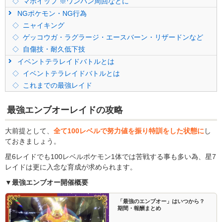
マホイップ ※ワンパン周回などに
NGポケモン・NG行為
ニャイキング
ゲッコウガ・ラグラージ・エースバーン・リザードンなど
自傷技・耐久低下技
イベントテラレイドバトルとは
イベントテラレイドバトルとは
これまでの最強レイド
最強エンブオーレイドの攻略
大前提として、
全て100レベルで努力値を振り特訓をした状態に
し
ておきましょう。
星6レイドでも100レベルポケモン1体では苦戦する事も多い為、星7
レイドは更に入念な育成が求められます。
▼最強エンブオー開催概要
「最強のエンブオー」はいつから？
期間・報酬まとめ