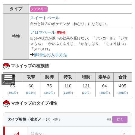
タイプ
フェアリー
スイートベール
自分と味方のポケモンが「ねむり」にならない。
アロマベール
夢特性
特性
自分や味方が以下の効果を受けない。「アンコール」「いち
ゃもん」「かいふくふうじ」「かなしばり」「ちょうはつ」
「メロメロ」
夢特性の入手方法
マホイップの種族値
HP
攻撃
防御
特攻
特防
素早さ
合計
メニュー
65
60
75
110
121
64
495
(
461位
)
(
593位
)
(
340位
)
(
110位
)
(
39位
)
(
480位
)
(
298位
)
マホイップのタイプ相性
どく
タイプ相性（被ダメージ）
vs.
現行
4
0
該当なし
×