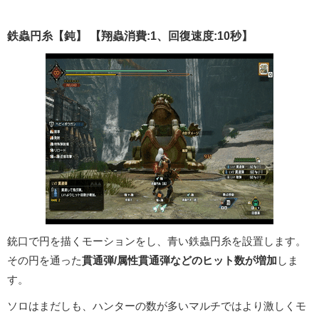
鉄蟲円糸【鈍】 【翔蟲消費:1、回復速度:10秒】
銃口で円を描くモーションをし、青い鉄蟲円糸を設置します。
その円を通った
貫通弾/属性貫通弾などのヒット数が増加
しま
す。
ソロはまだしも、ハンターの数が多いマルチではより激しくモ