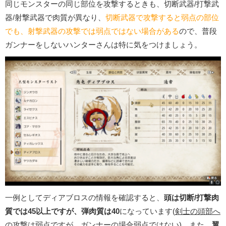
同じモンスターの同じ部位を攻撃するときも、切断武器/打撃武
器/射撃武器で肉質が異なり、
切断武器で攻撃すると弱点の部位
でも、射撃武器の攻撃では弱点ではない場合がある
ので、普段
ガンナーをしないハンターさんは特に気をつけましょう。
一例としてディアブロスの情報を確認すると、
頭は切断/打撃肉
質では45以上ですが、弾肉質は40
になっています(
剣士の頭部へ
の攻撃は弱点ですが、ガンナーの場合弱点ではない
)。また、
翼