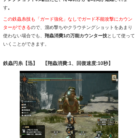
す
。
この鉄蟲糸技も「ガード強化」なしでガード不能攻撃にカウン
ターができる
ので、溜め撃ちやクラウチングショットをあまり
使わない場合でも、
翔蟲消費1の万能カウンター技
として使って
いくことができます。
鉄蟲円糸【迅】 【翔蟲消費:1、回復速度:10秒】