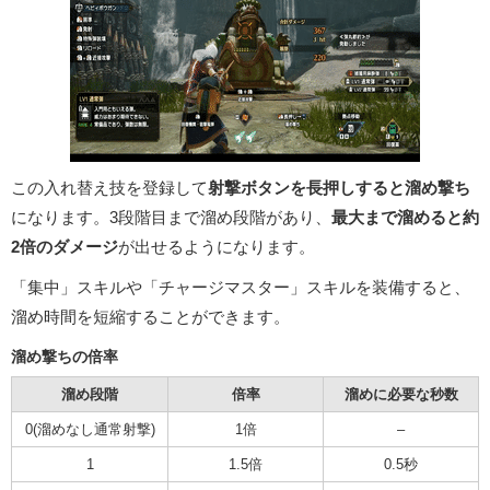
この入れ替え技を登録して
射撃ボタンを長押しすると溜め撃ち
になります。3段階目まで溜め段階があり、
最大まで溜めると約
2倍のダメージ
が出せるようになります。
「集中」スキルや「チャージマスター」スキルを装備すると、
溜め時間を短縮することができます。
溜め撃ちの倍率
溜め段階
倍率
溜めに必要な秒数
0(溜めなし通常射撃)
1倍
–
1
1.5倍
0.5秒