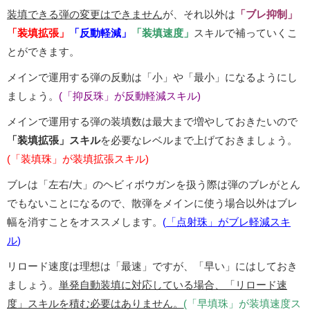
装填できる弾の変更はできません
が、それ以外は
「ブレ抑制」
「装填拡張」
「反動軽減」
「装填速度」
スキルで補っていくこ
とができます。
メインで運用する弾の反動は「小」や「最小」になるようにし
ましょう。
(「抑反珠」が反動軽減スキル)
メインで運用する弾の装填数は最大まで増やしておきたいので
「装填拡張」スキル
を必要なレベルまで上げておきましょう。
(「装填珠」が装填拡張スキル)
ブレは「左右/大」のヘビィボウガンを扱う際は弾のブレがとん
でもないことになるので、散弾をメインに使う場合以外はブレ
幅を消すことをオススメします。
(
「点射珠」がブレ軽減スキ
ル
)
リロード速度は理想は「最速」ですが、「早い」にはしておき
ましょう。
単発自動装填に対応している場合、「リロード速
度」スキルを積む必要はありません。
(
「早填珠」が装填速度ス