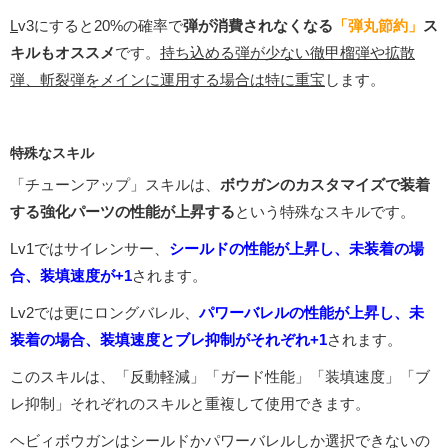
L
v3にすると20%の確率で
弾が消費されなくなる
「弾丸節約」
ス
キルもオススメ
です。
持ち込める弾が少ない徹甲榴弾や拡散
弾、斬裂弾をメインに運用する場合は特に重宝
します。
特殊なスキル
「チューンアップ」スキルは、
ボウガンのカスタマイズで装着
する強化パーツの性能が上昇する
という特殊なスキルです。
Lv1ではサイレンサー、
シールドの性能が上昇し、未装着の場
合、装填速度が+1
されます。
Lv2では更にロングバレル、
パワーバレルの性能が上昇し、未
装着の場合、装填速度とブレ抑制がそれぞれ+1
されます。
このスキルは、「反動軽減」「ガード性能」「装填速度」「ブ
レ抑制」それぞれのスキルと重複して使用できます。
ヘビィボウガンはシールドかパワーバレルしか選択できないの