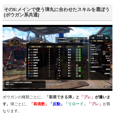
その5:メインで使う弾丸に合わせたスキルを選ぼう
(ボウガン系共通)
ボウガンの種類ごとに、
「装填できる弾」と
「ブレ」
が
違い
ま
す。
弾ごとに、
「装填数」
「反動」
「リロード」
「ブレ」
が異
なります。