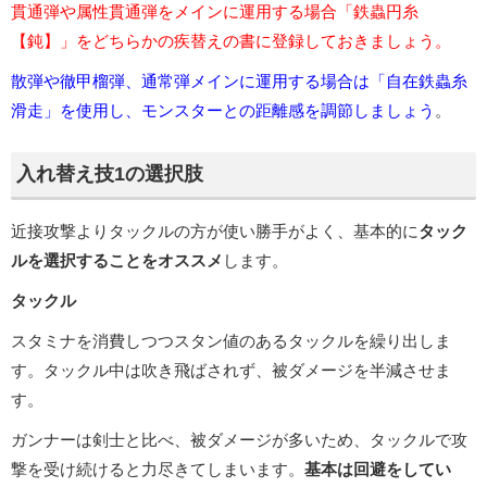
貫通弾や属性貫通弾をメインに運用する場合「鉄蟲円糸
【鈍】」をどちらかの疾替えの書に登録して
おきましょう。
散弾や徹甲榴弾、通常弾メインに運用する場合は「自在鉄蟲糸
滑走」を使用し、モンスターとの距離感を調節しましょう
。
入れ替え技1の選択肢
近接攻撃よりタックルの方が使い勝手がよく、基本的に
タック
ルを選択することをオススメ
します。
タックル
スタミナを消費しつつスタン値のあるタックルを繰り出しま
す。タックル中は吹き飛ばされず、被ダメージを半減させま
す。
ガンナーは剣士と比べ、被ダメージが多いため、タックルで攻
撃を受け続けると力尽きてしまいます。
基本は回避をしてい