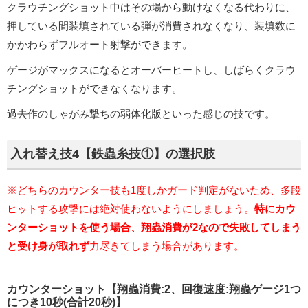
クラウチングショット中はその場から動けなくなる代わりに、
押している間装填されている弾が消費されなくなり、装填数に
かかわらずフルオート射撃ができます。
ゲージがマックスになるとオーバーヒートし、しばらくクラウ
チングショットができなくなります。
過去作のしゃがみ撃ちの弱体化版といった感じの技です。
入れ替え技4【鉄蟲糸技①】の選択肢
※どちらのカウンター技も1度しかガード判定がないため、多段
ヒットする攻撃には絶対使わないようにしましょう。
特にカウ
ンターショットを使う場合、翔蟲消費が2なので失敗してしまう
と受け身が取れず
力尽きてしまう場合があります。
カウンターショット【翔蟲消費:2、回復速度:翔蟲ゲージ1つ
につき10秒(合計20秒)】