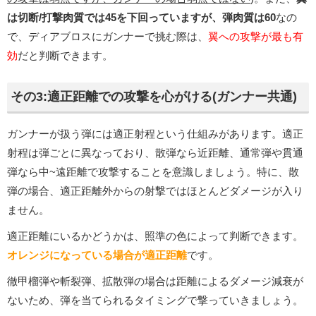
は切断/打撃肉質では45を下回っていますが、弾肉質は60
なの
で、ディアブロスにガンナーで挑む際は、
翼への攻撃が最も有
効
だと判断できます。
その3:適正距離での攻撃を心がける(ガンナー共通)
ガンナーが扱う弾には適正射程という仕組みがあります。適正
射程は弾ごとに異なっており、散弾なら近距離、通常弾や貫通
弾なら中~遠距離で攻撃することを意識しましょう。特に、散
弾の場合、適正距離外からの射撃ではほとんどダメージが入り
ません。
適正距離にいるかどうかは、照準の色によって判断できます。
オレンジになっている場合が適正距離
です。
徹甲榴弾や斬裂弾、拡散弾の場合は距離によるダメージ減衰が
ないため、弾を当てられるタイミングで撃っていきましょう。