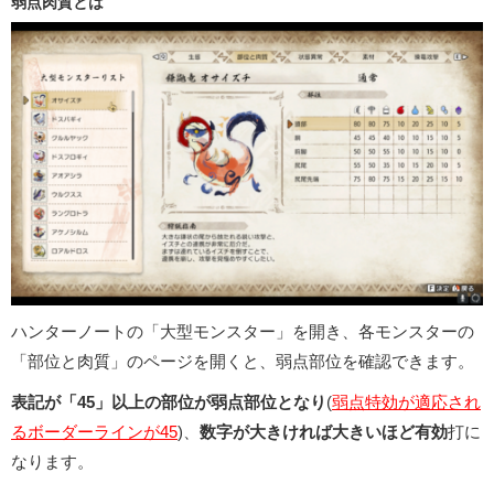
弱点肉質とは
ハンターノートの「大型モンスター」を開き、各モンスターの
「部位と肉質」のページを開くと、弱点部位を確認できます。
表記が「45」以上の部位が弱点部位となり
(
弱点特効が適応され
るボーダーラインが45
)、
数字が大きければ大きいほど有効
打に
なります。