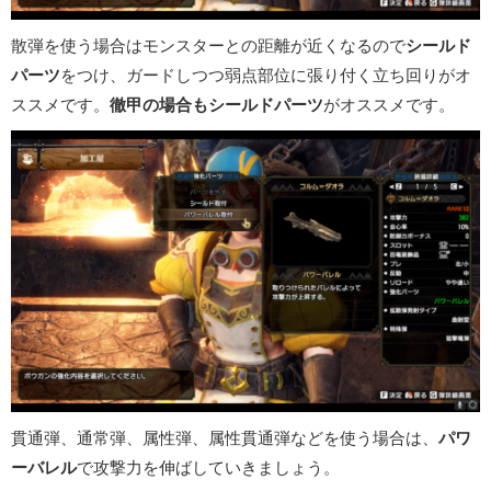
散弾を使う場合はモンスターとの距離が近くなるので
シールド
パーツ
をつけ、ガードしつつ弱点部位に張り付く立ち回りがオ
ススメです。
徹甲の場合もシールドパーツ
がオススメです。
貫通弾、通常弾、属性弾、属性貫通弾などを使う場合は、
パワ
ーバレル
で攻撃力を伸ばしていきましょう。