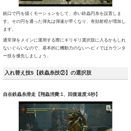
銃口で円を描くモーションをして、赤い鉄蟲円糸を設置しま
す。その円を通った弾丸は弾速が早くなり、有効射程が増加し
ます。
通常弾をメインに運用する際にギリギリ選択肢に入るかもしれ
ないぐらいなので、基本的に機動力のないヘビィではカウンタ
ー技を優先しましょう。
入れ替え技5【鉄蟲糸技②】の選択肢
自在鉄蟲糸滑走【翔蟲消費:1、回復速度:6秒】