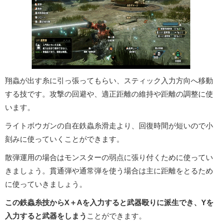
翔蟲が出す糸に引っ張ってもらい、スティック入力方向へ移動
する技です。攻撃の回避や、適正距離の維持や距離の調整に使
います。
ライトボウガンの自在鉄蟲糸滑走より、回復時間が短いので小
刻みに使っていくことができます。
散弾運用の場合はモンスターの弱点に張り付くために使ってい
きましょう。貫通弾や通常弾を使う場合は主に距離をとるため
に使っていきましょう。
この鉄蟲糸技からX＋Aを入力すると武器殴りに派生でき、Yを
入力すると武器をしまう
ことができます。