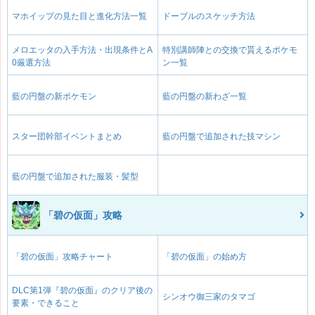
マホイップの見た目と進化方法一覧
ドーブルのスケッチ方法
メロエッタの入手方法・出現条件とA
特別講師陣との交換で貰えるポケモ
0厳選方法
ン一覧
藍の円盤の新ポケモン
藍の円盤の新わざ一覧
スター団幹部イベントまとめ
藍の円盤で追加された技マシン
藍の円盤で追加された服装・髪型
「碧の仮面」攻略
「碧の仮面」攻略チャート
「碧の仮面」の始め方
DLC第1弾『碧の仮面』のクリア後の
シンオウ御三家のタマゴ
要素・できること