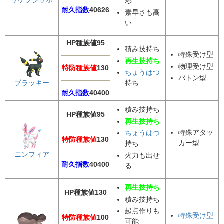
サケブシッポ
彩
耐久指数
40626
素早さも高
い
HP種族値95
積み技持ち
特殊受け型
再生技持ち
物理受け型
特防種族値
130
ちょうはつ
バトン型
ブラッキー
持ち
耐久指数
40400
積み技持ち
HP種族値95
再生技持ち
特殊アタッ
ちょうはつ
特防種族値
130
カー型
持ち
ニンフィア
火力も出せ
耐久指数
40400
る
再生技持ち
HP種族値130
積み技持ち
起点作りも
特殊受け型
特防種族値
100
可能