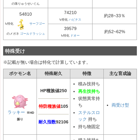
の珠りゅうせいぐん
74210
54810
約28~33％
↳特化
ハピナス
↳特化
サーフゴー
39579
約52~62%
のメガネ
ゴールドラッシュ
↳特化
ドオー
特殊受け
※記載が無い場合は特化で計算しています。
ポケモン名
特殊耐久
特徴
主な育成論
積み技持ち
HP種族値250
再生技持ち
状態異常持
両受け型
ち
特防種族値
105
ラッキー
ステルスロ
※HD
ック
持ち
振り
耐久指数
92106
持ち物固定
積み技持ち