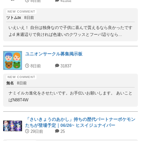
8日前
41102
ツトムtx
8日前
いえいえ！ 自分は独身なので子供に喜んで貰えるなら良かったです
よd 来週辺りで良ければ色違いのクワッスとフーパ辺りなら...
ユニオンサークル募集掲示板
8日前
31837
無名
8日前
ナミイルカ進化をさせたいです。お手伝いお願いします。 あいこと
ばN88T4W
「さいきょうのあかし」持ちの歴代パートナーポケモン
たちが登場予定｜06/26~ ヒスイジュナイパー
29日前
25