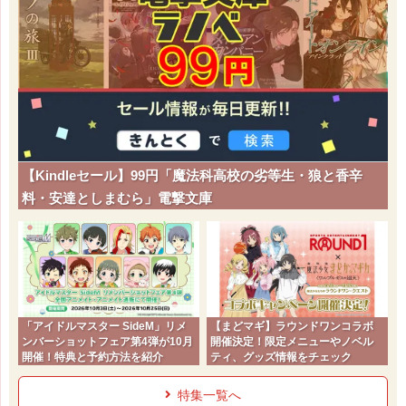
【Kindleセール】99円「魔法科高校の劣等生・狼と香辛
料・安達としまむら」電撃文庫
「アイドルマスター SideM」リメ
【まどマギ】ラウンドワンコラボ
ンバーショットフェア第4弾が10月
開催決定！限定メニューやノベル
開催！特典と予約方法を紹介
ティ、グッズ情報をチェック
特集一覧へ