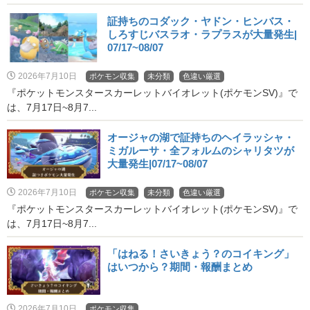
証持ちのコダック・ヤドン・ヒンバス・
しろすじバスラオ・ラプラスが大量発生|
07/17~08/07
2026年7月10日
ポケモン収集
未分類
色違い厳選
『ポケットモンスタースカーレットバイオレット(ポケモンSV)』で
は、7月17日~8月7...
オージャの湖で証持ちのヘイラッシャ・
ミガルーサ・全フォルムのシャリタツが
大量発生|07/17~08/07
2026年7月10日
ポケモン収集
未分類
色違い厳選
『ポケットモンスタースカーレットバイオレット(ポケモンSV)』で
は、7月17日~8月7...
「はねる！さいきょう？のコイキング」
はいつから？期間・報酬まとめ
2026年7月10日
ポケモン収集