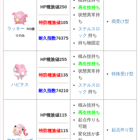
HP種族値250
再生技持ち
状態異常持
両受け型
ち
特防種族値
105
ラッキー
ステルスロ
※D振
ック
持ち
りのみ
耐久指数
76375
持ち物固定
積み技持ち
HP種族値255
再生技持ち
状態異常持
特殊受け型
特防種族値
135
ち
ハピナス
ステルスロ
耐久指数
74210
ック
持ち
積み技持ち
再生技持ち
HP種族値115
起点作りも
可能
起点作り型
特防種族値
115
変化技が多