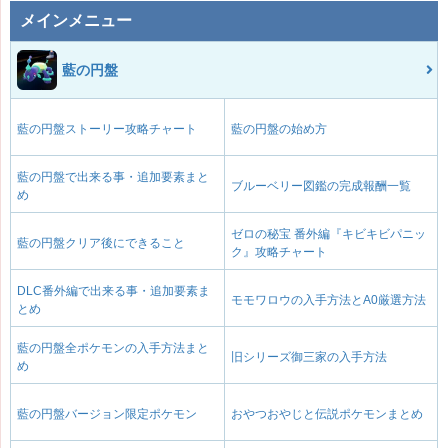
メインメニュー
藍の円盤
藍の円盤ストーリー攻略チャート
藍の円盤の始め方
藍の円盤で出来る事・追加要素まと
ブルーベリー図鑑の完成報酬一覧
め
ゼロの秘宝 番外編『キビキビパニッ
藍の円盤クリア後にできること
ク』攻略チャート
DLC番外編で出来る事・追加要素ま
モモワロウの入手方法とA0厳選方法
とめ
藍の円盤全ポケモンの入手方法まと
旧シリーズ御三家の入手方法
め
藍の円盤バージョン限定ポケモン
おやつおやじと伝説ポケモンまとめ