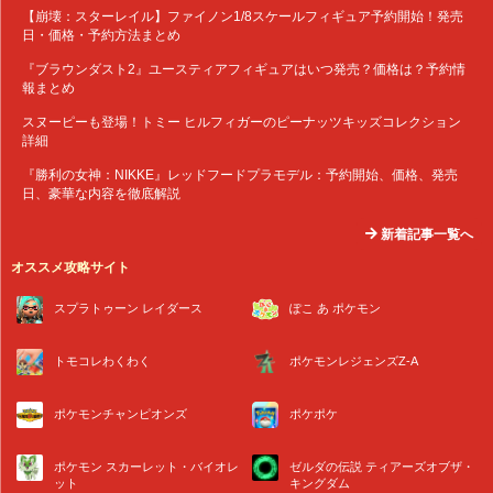
【崩壊：スターレイル】ファイノン1/8スケールフィギュア予約開始！発売
日・価格・予約方法まとめ
『ブラウンダスト2』ユースティアフィギュアはいつ発売？価格は？予約情
報まとめ
スヌーピーも登場！トミー ヒルフィガーのピーナッツキッズコレクション
詳細
『勝利の女神：NIKKE』レッドフードプラモデル：予約開始、価格、発売
日、豪華な内容を徹底解説
新着記事一覧へ
オススメ攻略サイト
スプラトゥーン レイダース
ぽこ あ ポケモン
トモコレわくわく
ポケモンレジェンズZ-A
ポケモンチャンピオンズ
ポケポケ
ポケモン スカーレット・バイオレ
ゼルダの伝説 ティアーズオブザ・
ット
キングダム