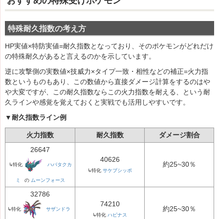
おすすめの特殊受けポケモン
特殊耐久指数の考え方
HP実値×特防実値=耐久指数となっており、そのポケモンがどれだけ
の特殊耐久があると言えるのかを示しています。
逆に攻撃側の実数値×技威力×タイプ一致・相性などの補正=火力指
数というものもあり、この数値から直接ダメージ計算をするのはや
や大変ですが、この耐久指数ならこの火力指数を耐える、という耐
久ラインや感覚を覚えておくと実戦でも活用しやすいです。
▼耐久指数ライン例
火力指数
耐久指数
ダメージ割合
26647
40626
約25~30％
↳特化
ハバタクカ
↳特化
サケブシッポ
ミ
の
ムーンフォース
32786
74210
約25~30％
↳特化
サザンドラ
↳特化
ハピナス