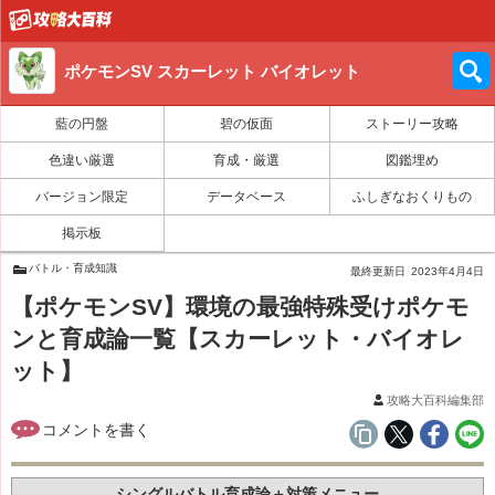
ポケモンSV スカーレット バイオレット
藍の円盤
碧の仮面
ストーリー攻略
色違い厳選
育成・厳選
図鑑埋め
バージョン限定
データベース
ふしぎなおくりもの
掲示板
バトル・育成知識
最終更新日
2023年4月4日
【ポケモンSV】環境の最強特殊受けポケモ
ンと育成論一覧【スカーレット・バイオレ
ット】
攻略大百科編集部
シングルバトル育成論＋対策メニュー