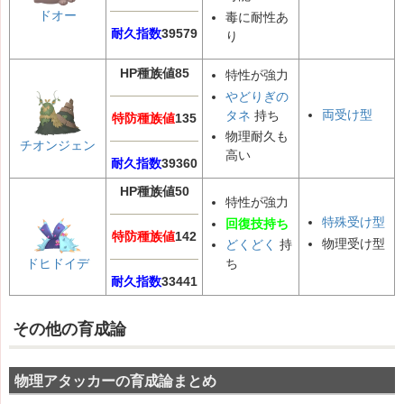
ドオー
毒に耐性あ
耐久指数
39579
り
HP種族値85
特性が強力
やどりぎの
両受け型
タネ
持ち
特防種族値
135
物理耐久も
チオンジェン
高い
耐久指数
39360
HP種族値50
特性が強力
特殊受け型
回復技持ち
特防種族値
142
物理受け型
どくどく
持
ドヒドイデ
ち
耐久指数
33441
その他の育成論
物理アタッカーの育成論まとめ