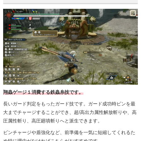
翔蟲ゲージ１消費する鉄蟲糸技です。
長いガード判定をもったガード技です。ガード成功時ビンを最
大までチャージすることができ、超/高出力属性解放斬りや、高
圧属性斬り、高圧廻填斬りへと派生できます。
ビンチャージや盾強化など、前準備を一気に短縮してくれるた
め特に理由がなければこちらがおすすめです。