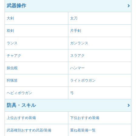
武器操作
大剣
太刀
双剣
片手剣
ランス
ガンランス
チャアク
スラアク
操虫棍
ハンマー
狩猟笛
ライトボウガン
ヘビィボウガン
弓
防具・スキル
上位おすすめ装備
下位おすすめ装備
武器種別おすすめ武器/装備
重ね着装備一覧