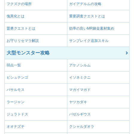
フクズクの場所
ガイアデルムの攻略
傀異化とは
重要調査クエストとは
盟勇クエストとは
効率の良いMR錬金素材集め
お守りリセマラ解説
サンブレイク追加スキル
大型モンスター攻略
弱点一覧
アケノシルム
ビシュテンゴ
イソネミクニ
バサルモス
マガイマガド
ラージャン
ヤツカダキ
ジュラトドス
バゼルギウス
オオナズチ
クシャルダオラ