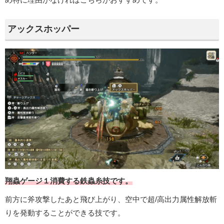
アックスホッパー
翔蟲ゲージ１消費する鉄蟲糸技です。
前方に斧攻撃したあと飛び上がり、空中で超/高出力属性解放斬
りを発動することができる技です。