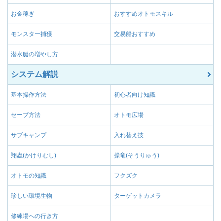
お金稼ぎ
おすすめオトモスキル
モンスター捕獲
交易船おすすめ
潜水艇の増やし方
システム解説
基本操作方法
初心者向け知識
セーブ方法
オトモ広場
サブキャンプ
入れ替え技
翔蟲(かけりむし)
操竜(そうりゅう)
オトモの知識
フクズク
珍しい環境生物
ターゲットカメラ
修練場への行き方