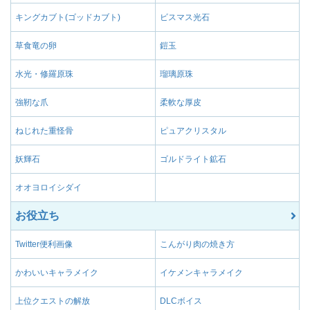
キングカブト(ゴッドカブト)
ビスマス光石
草食竜の卵
鎧玉
水光・修羅原珠
瑠璃原珠
強靭な爪
柔軟な厚皮
ねじれた重怪骨
ピュアクリスタル
妖輝石
ゴルドライト鉱石
オオヨロイシダイ
お役立ち
Twitter便利画像
こんがり肉の焼き方
かわいいキャラメイク
イケメンキャラメイク
上位クエストの解放
DLCボイス