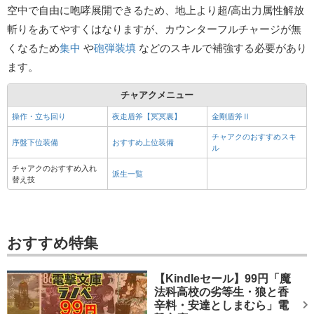
空中で自由に咆哮展開できるため、地上より超/高出力属性解放
斬りをあてやすくはなりますが、カウンターフルチャージが無
くなるため
集中
や
砲弾装填
などのスキルで補強する必要があり
ます。
チャアクメニュー
操作・立ち回り
夜走盾斧【冥冥裏】
金剛盾斧Ⅱ
チャアクのおすすめスキ
序盤下位装備
おすすめ上位装備
ル
チャアクのおすすめ入れ
派生一覧
替え技
おすすめ特集
【Kindleセール】99円「魔
法科高校の劣等生・狼と香
辛料・安達としまむら」電