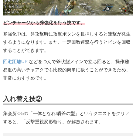
ビンチャージから斧強化を行う技です。
斧強化中は、斧攻撃時に攻撃ボタンを長押しすると連撃が発生
するようになります。また、一定回数連撃を行うとビンを回収
することができます。
回避距離UP
などをつんで斧状態メインで立ち回ると、操作難
易度の高いチャアクでも比較的簡単に扱うことができるため、
非常におすすめです。
入れ替え技②
集会所☆5の「一体となれ!盾斧の型」というクエストをクリア
すると、「反撃重視変形斬り」が解放されます。