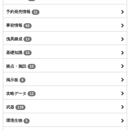
予約発売情報
11
事前情報
68
傀異錬成
13
基礎知識
33
拠点・施設
10
掲示板
6
攻略データ
12
武器
139
環境生物
5