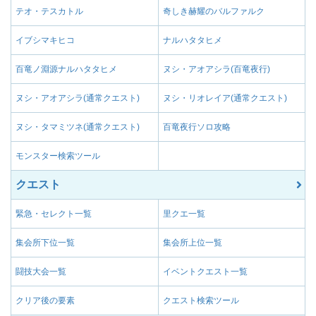
テオ・テスカトル
奇しき赫耀のバルファルク
イブシマキヒコ
ナルハタタヒメ
百竜ノ淵源ナルハタタヒメ
ヌシ・アオアシラ(百竜夜行)
ヌシ・アオアシラ(通常クエスト)
ヌシ・リオレイア(通常クエスト)
ヌシ・タマミツネ(通常クエスト)
百竜夜行ソロ攻略
モンスター検索ツール
クエスト
緊急・セレクト一覧
里クエ一覧
集会所下位一覧
集会所上位一覧
闘技大会一覧
イベントクエスト一覧
クリア後の要素
クエスト検索ツール