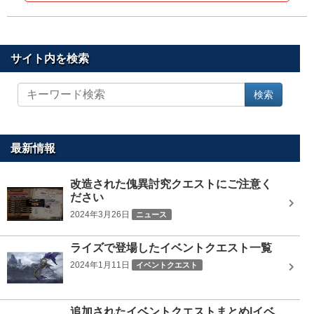
サイト内を検索
サ
検索
イ
ト
内
を
最新情報
検
索
改造された傀異討究クエストにご注意く
ださい
2024年3月26日
ニュース
ライズで登場したイベントクエスト一覧
2024年1月11日
イベントクエスト
追加されたイベントクエストまとめ|イベ