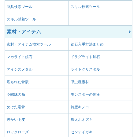
防具検索ツール
スキル検索ツール
スキル試着ツール
素材・アイテム
素材・アイテム検索ツール
鉱石入手方法まとめ
マカライト鉱石
ドラグライト鉱石
アイシスメタル
ライトクリスタル
埋もれた骨骸
甲虫種素材
臣蜘蛛の糸
モンスターの体液
欠けた竜骨
特産キノコ
暖かい毛皮
狐火ホオズキ
ロックローズ
センテイガキ