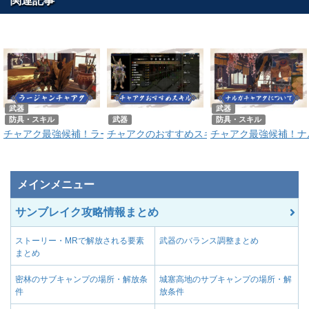
関連記事
武器
武器
防具・スキル
武器
防具・スキル
チャアク最強候補！ラージャンチャアク｜金剛盾斧イカヅチの作り方
チャアクのおすすめスキル
チャアク最強候補！ナ
メインメニュー
サンブレイク攻略情報まとめ
ストーリー・MRで解放される要素
武器のバランス調整まとめ
まとめ
密林のサブキャンプの場所・解放条
城塞高地のサブキャンプの場所・解
件
放条件