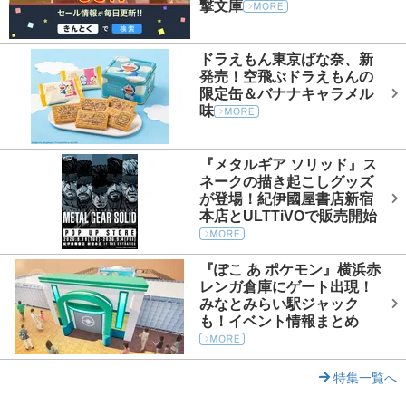
撃文庫
ドラえもん東京ばな奈、新
発売！空飛ぶドラえもんの
限定缶＆バナナキャラメル
味
『メタルギア ソリッド』ス
ネークの描き起こしグッズ
が登場！紀伊國屋書店新宿
本店とULTTiVOで販売開始
『ぽこ あ ポケモン』横浜赤
レンガ倉庫にゲート出現！
みなとみらい駅ジャック
も！イベント情報まとめ
特集一覧へ