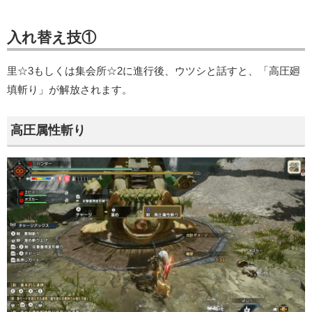
入れ替え技①
里☆3もしくは集会所☆2に進行後、ウツシと話すと、「高圧廻
填斬り」が解放されます。
高圧属性斬り