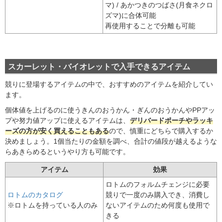
マ) / あかつきのつばさ(月食ネクロ
ズマ)に合体可能
再使用することで分離も可能
スカーレット・バイオレットで入手できるアイテム
競りに登場するアイテムの中で、おすすめのアイテムを紹介してい
ます。
個体値を上げるのに使うきんのおうかん・ぎんのおうかんやPPアッ
プや努力値アップに使えるアイテムは、
デリバードポーチやラッキ
ーズの方が安く買えることもある
ので、慎重にどちらで購入するか
決めましょう。1個当たりの金額を調べ、合計の値段が越えるような
らあきらめるというやり方も可能です。
アイテム
効果
ロトムのフォルムチェンジに必要
ロトムのカタログ
競りで一度のみ購入でき、消費し
※ロトムを持っている人のみ
ないアイテムのため何度も使用で
きる