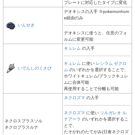
プレートに対応したタイプに変化
デオキシス
の入手 ※pokemonhom
e経由のみ
いんせき
デオキシス
に使うと、任意のフォ
ルムに変更可能
キュレム
の入手
キュレム
に使い
レシラム
ゼクロ
いでんしのくさび
ム
のいずれかを選択することで、
ホワイトキュレム/ブラックキュレ
ムに合体可能
再使用することで分離も可能
ネクロズマ
の入手
ネクロズマ
に使い
ソルガレオ
ル
ナアーラ
のいずれかを選択するこ
ネクロスプラスソル
とで、
ネクロプラスルナ
たそがれのたてがみ(日食ネクロズ