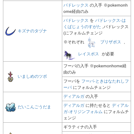
バドレックス
の入手 ※pokemonh
ome経由のみ
バドレックス
を
バドレックス-は
くばじょうのすがた
,
バドレックス
キズナのタヅナ
(にフォルムチェンジ
※それぞれ
ブリザポス
,
レイスポス
が必要
フーパ
の入手 ※pokemonhome経
由のみ
いましめのツボ
フーパ
を
フーパ-ときはなたれしフ
ーパ
にフォルムチェンジ
ディアルガ
の入手
ディアルガ
に持たせると
ディアル
だいこんごうだま
ガ-オリジンフォルム
にフォルムチ
ェンジ
ギラティナ
の入手