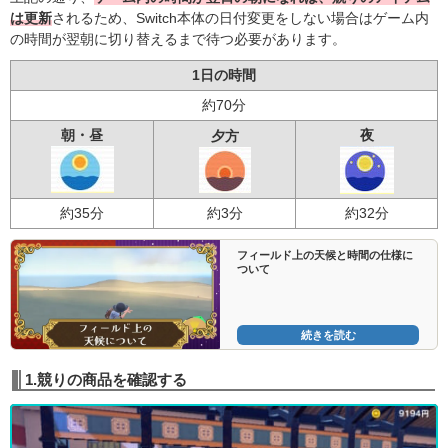
は更新
されるため、Switch本体の日付変更をしない場合はゲーム内
の時間が翌朝に切り替えるまで待つ必要があります。
1日の時間
約70分
朝・昼
夜
夕方
約35分
約3分
約32分
フィールド上の天候と時間の仕様に
ついて
続きを読む
1.競りの商品を確認する