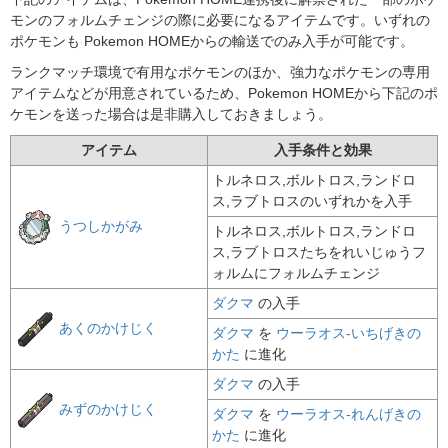
モンのフォルムチェンジの際に必要になるアイテムです。いずれの
ポケモンも Pokemon HOMEからの輸送でのみ入手が可能です。
ランクマッチ環境で有用なポケモンのほか、強力なポケモンの専用
アイテムなどが用意されているため、Pokemon HOMEから下記のポ
ケモンを送った場合は是非購入しておきましょう。
アイテム
入手条件と効果
トルネロス
,
ボルトロス
,
ランドロ
ス
,
ラブトロス
のいずれかを入手
うつしかがみ
トルネロス
,
ボルトロス
,
ランドロ
ス
,
ラブトロス
たちをれいじゅうフ
ォルムにフォルムチェンジ
ダクマ
の入手
あくのかけじく
ダクマ
を
ウーラオス-いちげきの
かた
に進化
ダクマ
の入手
みずのかけじく
ダクマ
を
ウーラオス-れんげきの
かた
に進化