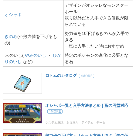
デザインがオシャレなモンスター
ボール
オシャボ
競り以外だと入手できる個数が限
られている
努力値を10下げるきのみが入手で
きのみ
(※努力値を下げるも
きる
の)
一気に入手したい時におすすめ
○○のいし(
やみのいし
・
ひか
特定のポケモンの進化に必要とな
りのいし
など)
る石
ロトムのカタログ
オシャボ一覧と入手方法まとめ｜藍の円盤対応
システム解説・お役立ち
アイテム
データ
努力値の下げ方・リセット方法｜DLC『碧の仮