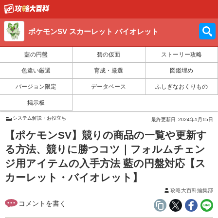
ポケモンSV スカーレット バイオレット
藍の円盤
碧の仮面
ストーリー攻略
色違い厳選
育成・厳選
図鑑埋め
バージョン限定
データベース
ふしぎなおくりもの
掲示板
システム解説・お役立ち
最終更新日
2024年1月15日
【ポケモンSV】競りの商品の一覧や更新す
る方法、競りに勝つコツ｜フォルムチェン
ジ用アイテムの入手方法 藍の円盤対応【ス
カーレット・バイオレット】
攻略大百科編集部