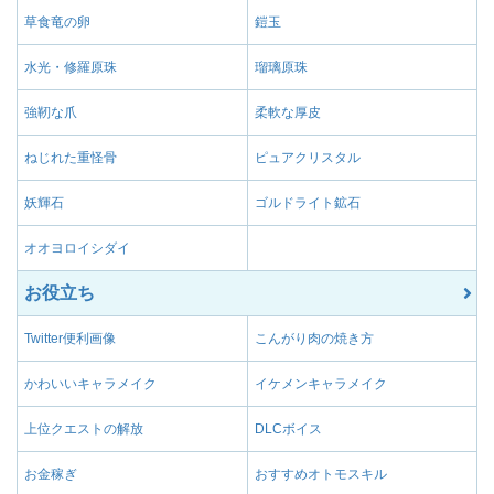
草食竜の卵
鎧玉
水光・修羅原珠
瑠璃原珠
強靭な爪
柔軟な厚皮
ねじれた重怪骨
ピュアクリスタル
妖輝石
ゴルドライト鉱石
オオヨロイシダイ
お役立ち
Twitter便利画像
こんがり肉の焼き方
かわいいキャラメイク
イケメンキャラメイク
上位クエストの解放
DLCボイス
お金稼ぎ
おすすめオトモスキル