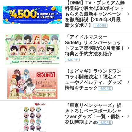
【DMM】TV・プレミアム無
料登録で最大4,500ポイント
もらえる最新キャンペーン
を徹底解説【2026年8月最
新タダポチ】
「アイドルマスター
SideM」リメンバーショッ
トフェア第4弾が10月開催！
特典と予約方法を紹介
【まどマギ】ラウンドワン
コラボ開催決定！限定メニ
ューやノベルティ、グッズ
情報をチェック
『東京リベンジャーズ』描
き下ろしベースボールシャ
ツver.グッズ！一覧・価格・
発送時期まとめ