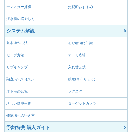
モンスター捕獲
交易船おすすめ
潜水艇の増やし方
システム解説
基本操作方法
初心者向け知識
セーブ方法
オトモ広場
サブキャンプ
入れ替え技
翔蟲(かけりむし)
操竜(そうりゅう)
オトモの知識
フクズク
珍しい環境生物
ターゲットカメラ
修練場への行き方
予約特典 購入ガイド