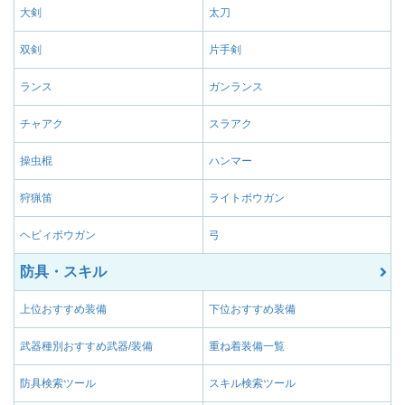
大剣
太刀
双剣
片手剣
ランス
ガンランス
チャアク
スラアク
操虫棍
ハンマー
狩猟笛
ライトボウガン
ヘビィボウガン
弓
防具・スキル
上位おすすめ装備
下位おすすめ装備
武器種別おすすめ武器/装備
重ね着装備一覧
防具検索ツール
スキル検索ツール