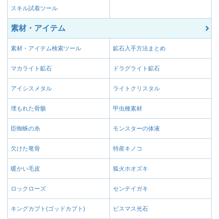
スキル試着ツール
素材・アイテム
素材・アイテム検索ツール
鉱石入手方法まとめ
マカライト鉱石
ドラグライト鉱石
アイシスメタル
ライトクリスタル
埋もれた骨骸
甲虫種素材
臣蜘蛛の糸
モンスターの体液
欠けた竜骨
特産キノコ
暖かい毛皮
狐火ホオズキ
ロックローズ
センテイガキ
キングカブト(ゴッドカブト)
ビスマス光石