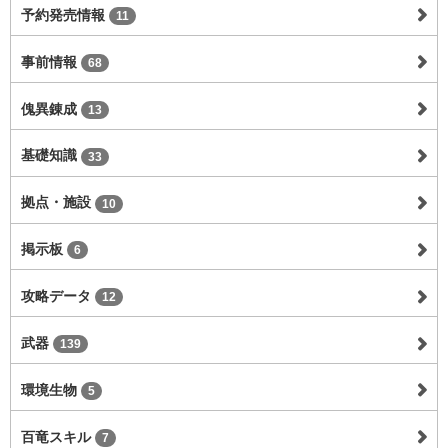
予約発売情報
11
事前情報
68
傀異錬成
13
基礎知識
33
拠点・施設
10
掲示板
6
攻略データ
12
武器
139
環境生物
5
百竜スキル
7