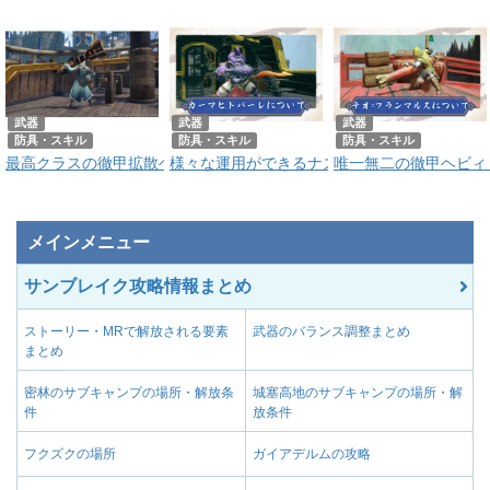
武器
武器
武器
防具・スキル
防具・スキル
防具・スキル
最高クラスの徹甲拡散ヘビィ｜オルドマキナ・HBの作り方とおすすめ
様々な運用ができるナズチヘビィ｜カーマヒ
唯一無二の徹甲ヘビィ
メインメニュー
サンブレイク攻略情報まとめ
ストーリー・MRで解放される要素
武器のバランス調整まとめ
まとめ
密林のサブキャンプの場所・解放条
城塞高地のサブキャンプの場所・解
件
放条件
フクズクの場所
ガイアデルムの攻略