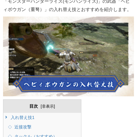
「モンスターハンターライズ(モンハンライズ)」の武器「ヘビ
ィボウガン（重弩）」の入れ替え技とおすすめを紹介します。
目次
[
非表示
]
入れ替え技1
近接攻撃
タックル（おすすめ）