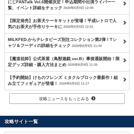
にじFANTalk Vol.6開催決定！申込期間や出演ライバー一
覧、イベント詳細をチェック
2026年8月9日 12:09
【限定発売】お茶犬ケーキキットが登場！平成レトロで人
気のお茶犬が手作りケーキに
2026年8月9日 12:01
MILKFED.からテレタビーズ別注コレクション第2弾！Tシ
ャツ＆フーディの詳細をチェック
2026年8月9日 11:44
【魔道祖師】公式茶屋（鳥獣遊戯 ver.B）事後通販開始！限
定グッズ詳細・購入方法まとめ
2026年8月9日 11:35
【予約開始】けものフレンズ ミタクルブロック最新作！組
み立てフィギュアが登場！
2026年8月9日 11:17
攻略ニュースをもっとみる
攻略サイト一覧