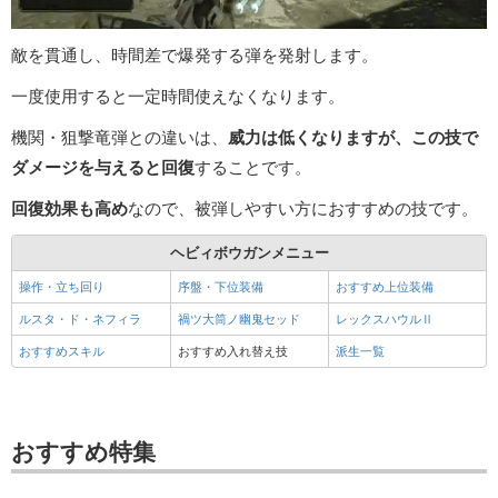
敵を貫通し、時間差で爆発する弾を発射します。
一度使用すると一定時間使えなくなります。
機関・狙撃竜弾との違いは、
威力は低くなりますが、この技で
ダメージを与えると回復
することです。
回復効果も高め
なので、被弾しやすい方におすすめの技です。
ヘビィボウガンメニュー
操作・立ち回り
序盤・下位装備
おすすめ上位装備
ルスタ・ド・ネフィラ
禍ツ大筒ノ幽鬼セッド
レックスハウルⅡ
おすすめスキル
おすすめ入れ替え技
派生一覧
おすすめ特集