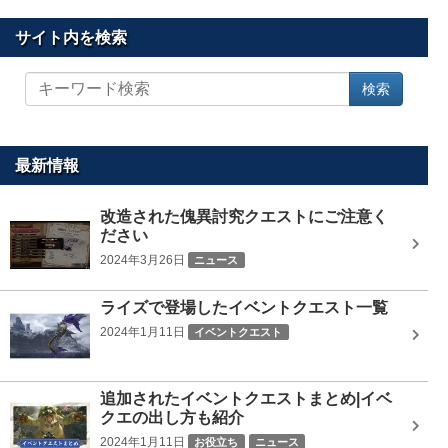
サイト内を検索
サ
検索
イ
ト
内
を
最新情報
検
索
改造された傀異討究クエストにご注意く
ださい
2024年3月26日
ニュース
ライズで登場したイベントクエスト一覧
2024年1月11日
イベントクエスト
追加されたイベントクエストまとめ|イベ
クエの出し方も紹介
2024年1月11日
お役立ち
ニュース