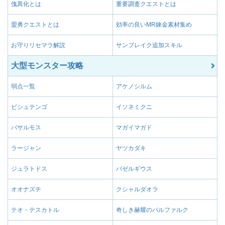
傀異化とは
重要調査クエストとは
盟勇クエストとは
効率の良いMR錬金素材集め
お守りリセマラ解説
サンブレイク追加スキル
大型モンスター攻略
弱点一覧
アケノシルム
ビシュテンゴ
イソネミクニ
バサルモス
マガイマガド
ラージャン
ヤツカダキ
ジュラトドス
バゼルギウス
オオナズチ
クシャルダオラ
テオ・テスカトル
奇しき赫耀のバルファルク