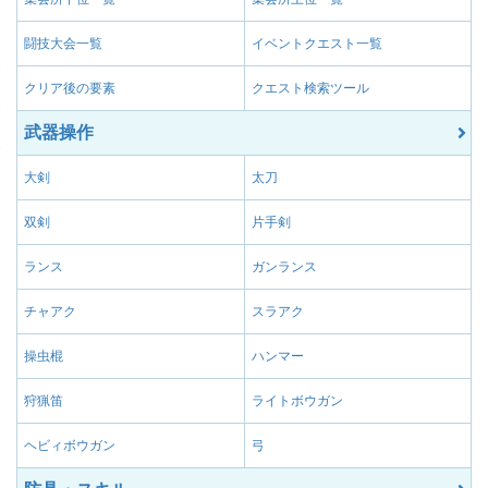
属性値強化Ⅲ
武器の属性値に+10す
闘技大会一覧
イベントクエスト一覧
属性値強化Ⅱ
武器の属性値に+7す
クリア後の要素
クエスト検索ツール
武器の属性値に+10
属性値激化
が-15される。
武器操作
武器の属性を雷属性に
属性付与【雷】Ⅰ
る。
大剣
太刀
武器の属性を雷属性に
属性付与【雷】Ⅲ
双剣
片手剣
代わりに攻撃力が-5さ
武器の属性を雷属性に
ランス
ガンランス
属性付与【雷】Ⅱ
る。
チャアク
スラアク
武器の属性を雷属性に
属性付与【雷】Ⅳ
る代わりに攻撃力が-1
操虫棍
ハンマー
武器の属性を氷属性に
属性付与【氷】Ⅰ
る。
狩猟笛
ライトボウガン
武器の属性を氷属性に
属性付与【氷】Ⅲ
ヘビィボウガン
弓
代わりに攻撃力が-5さ
武器の属性を氷属性に