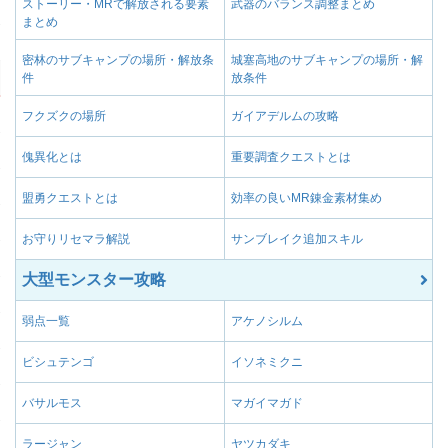
ストーリー・MRで解放される要素
武器のバランス調整まとめ
る。
となる。
まとめ
武器の属性を火属性に
砲撃タイプが通常型とな
砲撃変更【通常型】Ⅲ
属性付与【火】Ⅳ
る代わりに攻撃力が-1
となる。
密林のサブキャンプの場所・解放条
城塞高地のサブキャンプの場所・解
件
放条件
属性強化【雷】Ⅰ
雷属性の武器の属性値
砲撃タイプが通常型とな
砲撃変更【通常型】Ⅱ
となる。
フクズクの場所
ガイアデルムの攻略
属性強化【雷】Ⅲ
雷属性の武器の属性値
砲撃タイプが放射型とな
砲撃変更【放射型】Ⅰ
属性強化【雷】Ⅱ
雷属性の武器の属性値
傀異化とは
重要調査クエストとは
となる。
属性強化【雷】Ⅳ
雷属性の武器の属性値
砲撃タイプが放射型とな
盟勇クエストとは
効率の良いMR錬金素材集め
砲撃変更【放射型】Ⅲ
となる。
属性強化【氷】Ⅰ
氷属性の武器の属性値
お守りリセマラ解説
サンブレイク追加スキル
砲撃タイプが放射型とな
属性強化【氷】Ⅲ
氷属性の武器の属性値
砲撃変更【放射型】Ⅱ
となる。
大型モンスター攻略
属性強化【氷】Ⅱ
氷属性の武器の属性値
放散弾が発射できる様
放散弾増加Ⅰ
変化する。
属性強化【氷】Ⅳ
氷属性の武器の属性値
弱点一覧
アケノシルム
放散弾が発射できる様
属性強化【睡眠】Ⅰ
睡眠属性の武器の蓄積
放散弾増加Ⅱ
ビシュテンゴ
イソネミクニ
変化する。
属性強化【睡眠】Ⅲ
睡眠属性の武器の蓄積
LV1&LV2放散弾が
バサルモス
マガイマガド
放散弾追加Ⅰ
属性強化【睡眠】Ⅱ
睡眠属性の武器の蓄積
数が増える。
属性強化【毒】Ⅰ
毒属性の武器の蓄積値
ラージャン
ヤツカダキ
全LVの放散弾が装填