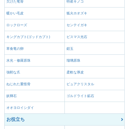
欠けた竜骨
特産キノコ
武器の属性を爆破属性
属性付与【爆破】Ⅲ
する代わりに攻撃力が-
暖かい毛皮
狐火ホオズキ
武器の属性を爆破属性
属性付与【爆破】Ⅱ
する代わりに攻撃力が-
ロックローズ
センテイガキ
武器の属性を麻痺属性
属性付与【麻痺】Ⅰ
キングカブト(ゴッドカブト)
ビスマス光石
する。
武器の属性を麻痺属性
草食竜の卵
鎧玉
属性付与【麻痺】Ⅲ
する代わりに攻撃力が-
水光・修羅原珠
瑠璃原珠
武器の属性を麻痺属性
属性付与【麻痺】Ⅱ
する代わりに攻撃力が-
強靭な爪
柔軟な厚皮
武器の属性を水属性に
属性付与【水】Ⅰ
る。
ねじれた重怪骨
ピュアクリスタル
武器の属性を水属性に
属性付与【水】Ⅲ
妖輝石
ゴルドライト鉱石
代わりに攻撃力が-5さ
武器の属性を水属性に
オオヨロイシダイ
属性付与【水】Ⅱ
る。
お役立ち
武器の属性を水属性に
属性付与【水】Ⅳ
る代わりに攻撃力が-1