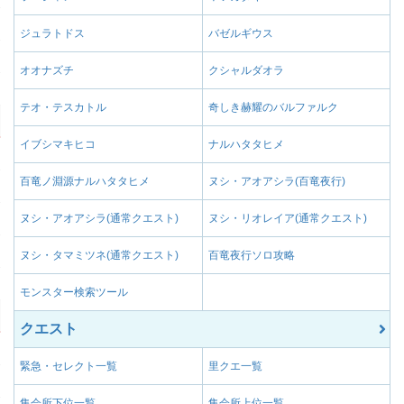
放散弾追加Ⅱ
が増える。
属性強化【毒】Ⅲ
毒属性の武器の蓄積値
ジュラトドス
バゼルギウス
武器攻撃による爆破発
属性強化【毒】Ⅱ
毒属性の武器の蓄積値
炎王龍の魂
増加する。
オオナズチ
クシャルダオラ
属性強化【爆破】Ⅰ
爆破属性の武器の蓄積
テオ・テスカトル
奇しき赫耀のバルファルク
属性強化【爆破】Ⅲ
爆破属性の武器の蓄積
属性強化【爆破】Ⅱ
爆破属性の武器の蓄積
イブシマキヒコ
ナルハタタヒメ
属性強化【水】Ⅰ
水属性の武器の属性値
百竜ノ淵源ナルハタタヒメ
ヌシ・アオアシラ(百竜夜行)
属性強化【水】Ⅲ
水属性の武器の属性値
ヌシ・アオアシラ(通常クエスト)
ヌシ・リオレイア(通常クエスト)
属性強化【水】Ⅱ
水属性の武器の属性値
属性強化【水】Ⅳ
水属性の武器の属性値
ヌシ・タマミツネ(通常クエスト)
百竜夜行ソロ攻略
属性強化【龍】Ⅰ
龍属性の武器の属性値
モンスター検索ツール
属性強化【龍】Ⅲ
龍属性の武器の属性値
クエスト
属性強化【龍】Ⅱ
龍属性の武器の属性値
緊急・セレクト一覧
里クエ一覧
属性強化【龍】Ⅳ
龍属性の武器の属性値
属性値強化Ⅰ
武器の属性値に+5す
集会所下位一覧
集会所上位一覧