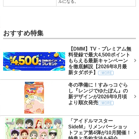
ルになる。
の属性値も+5する。
動可能時間が長くなる
火属性弾増加Ⅱ
武器の会心率に+20
竜種特効
属性に弱い部位を弱点
装填数が変化する。
種、牙竜種であるモン
会心率激化
弱点特効【属性】
が-10される。
属性ダメージが増加す
氷属性以外の属性武器
水冷弾が発射可能にな
メージが増加する。
第二属性【氷】Ⅰ
水属性弾増加Ⅰ
人魂鳥倍加
ヒトダマドリの効果を
性にし、属性値+10す
する。
LV1&LV2拡散弾が
射撃型変更【拡散】
拡散を重視した溜め攻
猟虫のスタミナ消費量
拡散弾追加Ⅰ
猟虫激化
数が増える。
火やられ状態のモンス
氷属性以外の属性武器
水冷弾と貫通水冷弾が
猟虫による攻撃の威力
火やられ特効
水属性弾増加Ⅱ
射撃型変更【貫通】
貫通を重視した溜め攻
メージが増加する。
おすすめ特集
第二属性【氷】Ⅲ
性にし、属性値+30
装填数が変化する。
全LVの拡散弾が装填
猟虫Lv強化
猟虫Lvを1段階強化す
拡散弾追加Ⅱ
の属性値も＋10する。
射撃型変更【速攻】
ビン追加【睡眠】Ⅰ
が増える。
やや変則的な溜め攻撃
睡眠ビンが装填可能に
水やられ状態のモンス
水やられ特効
猟虫Lv強化Ⅰ
猟虫LvをLv4に強化す
【DMM】TV・プレミアム無
氷属性以外の属性武器
メージが増加する。
攻撃がヒットした際、
矢の溜め段階を重視し
睡眠ビンが強化されて
射撃型変更【溜攻】
ビン追加【睡眠】Ⅱ
料登録で最大4,500ポイント
第二属性【氷】Ⅱ
性にし、属性値+20
霞龍の魂
ミナ、攻撃力、防御力
する。
わりに、攻撃力が-10
猟虫LvをLv6に強化
百竜武器が無属性の場
猟虫Ｌｖ強化Ⅲ
もらえる最新キャンペーン
の属性値も+5する。
無属性攻撃強化
される。
が-10される。
に+10する。
を徹底解説【2026年8月最
射撃型変更【連射】
ビン追加【麻痺】Ⅰ
連射を重視した溜め攻
麻痺ビンが装填可能に
火属性以外の属性武器
新タダポチ】
猟虫Lv強化Ⅱ
電撃弾が発射可能にな
猟虫LvをLv5に強化す
第二属性【火】Ⅰ
雷属性弾増加Ⅰ
性にし、属性値+10す
野生の翔蟲の使用可能
麻痺ビンが強化されて
する。
ビン追加【麻痺】Ⅱ
翔蟲効果持続
る。
わりに、攻撃力が-10
猟虫LvをLv7に強化
冬の準備に！すみっコぐら
猟虫Ｌｖ強化Ⅳ
火属性以外の属性武器
電撃弾と貫通電撃弾が
が-20される。
し『レンジでゆたぽん』の
雷属性弾増加Ⅱ
第二属性【火】Ⅲ
性にし、属性値+30
水場を縄張りとするモ
接撃ビンが強化される
装填数が変化する。
ビン強化【接撃】
水棲系特効
新デザインが2026年9月頃
の属性値も＋10する。
リロード速度強化
て、ダメージが増加す
が-5される。
装填速度が1段階向上
より順次発売
雷やられ状態のモンス
雷やられ特効
火属性以外の属性武器
ビン追加【強撃】
睡眠弾が発射可能にな
強撃ビンが装填可能に
装填速度を2段階向上
メージが増加する。
リロード速度激化
睡眠弾増加Ⅰ
第二属性【火】Ⅱ
性にし、属性値+20
する。
が1段階低下する。
減気ビンが装填可能に
の属性値も+5する。
貫通弾が発射できる様
「アイドルマスター
ビン追加【減気】
貫通弾増加Ⅰ
睡眠弾が発射可能にな
される。
変化する。
SideM」リメンバーショッ
睡眠弾増加Ⅱ
水属性以外の属性武器
する。
トフェア第4弾が10月開催！
第二属性【水】Ⅰ
ビン追加【毒】Ⅰ
毒ビンが装填可能にな
性にし、属性値+10す
貫通弾が発射できる様
特典と予約方法を紹介
貫通弾増加Ⅱ