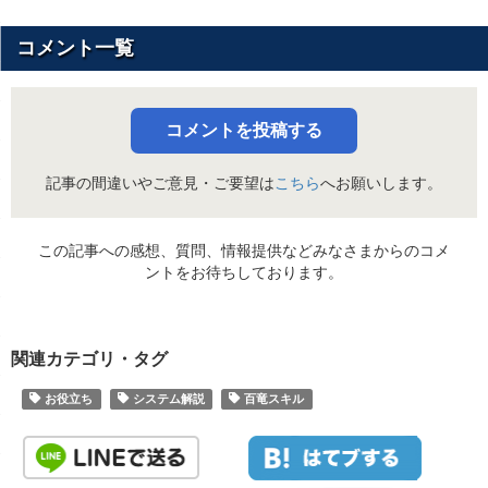
毒弾と回復弾、鬼人弾
斬れ味変更【弐型】
百竜武器の斬れ味が変
を+30する。
装着ビン強化
ビン属性値を+10する
弾複数増加【毒】Ⅰ
能になり、装填数が変
飛行能力を持つモンス
装着ビンを毒ビンに変
コメント一覧
装填できる火炎弾・貫
ビン変更【毒】Ⅱ
空棲系特効
速射対応【火炎】
毒弾と回復弾、鬼人弾
メージが増加する。
を+25する。
きる様になる。
弾複数増加【毒】Ⅱ
能になり、装填数が変
クエスト時間の経過に
装着ビンを麻痺ビンに
装填できるLV1、LV
ビン変更【麻痺】Ⅰ
速射対応【貫通弾】
溜め攻撃がヒットした
研鑽
御力が上昇する。（2
値を+15する。
る様になる。
溜打強化
コメントを投稿する
る力が強化される。
が最大となる）
装着ビンを麻痺ビンに
装填できるLV1、LV
ビン変更【麻痺】Ⅲ
速射対応【散弾】
マイナス会心発動時に
攻撃力強化Ⅰ
武器の攻撃力に+4す
値を+25する。
記事の間違いやご意見・ご要望は
こちら
へお願いします。
様になる。
痛恨の一撃
増加する。
攻撃力強化Ⅲ
武器の攻撃力に+8す
装着ビンを麻痺ビンに
装填できる水冷弾・貫
ビン変更【麻痺】Ⅱ
速射対応【水冷】
通常弾増加Ⅰ
通常弾の装填数が変化
値を+20する。
きる様になる。
攻撃力強化Ⅳ
武器の攻撃力に+10す
この記事への感想、質問、情報提供などみなさまからのコメ
通常弾増加Ⅱ
通常弾の装填数が変化
装着ビンを滅龍ビンに
ントをお待ちしております。
装填できるLV1、LV
ビン変更【滅龍】Ⅰ
武器の攻撃力を+20
速射対応【通常弾】
値を+20する。
攻撃力激化
る様になる。
LV2通常弾が装填可
が-30%される。
通常弾追加Ⅰ
える。
装着ビンを滅龍ビンに
装填できる電撃弾・貫
ビン変更【滅龍】Ⅲ
攻撃力強化Ⅱ
武器の攻撃力に+6す
速射対応【電撃】
値を+30する。
きる様になる。
全LVの通常弾が装填
関連カテゴリ・タグ
通常弾追加Ⅱ
劫血やられ中、攻撃を
が増える。
装着ビンを滅龍ビンに
装填できるLV1徹甲
ビン変更【滅龍】Ⅱ
劫血活性
した体力の量に応じて
速射対応【徹甲榴弾】
値を+25する。
お役立ち
システム解説
百竜スキル
なる。
鉄蟲糸技強化
鉄蟲糸技の攻撃のダメ
る。劫血やられが解除
なるかみシリーズの防
装填できる氷結弾・貫
風神龍の魂
龍属性やられ発症時、龍
氷結弾が発射可能にな
速射対応【氷結】
て、武器の性能が強化
天彗龍の魂
氷属性弾増加Ⅰ
きる様になる。
倍する。
する。