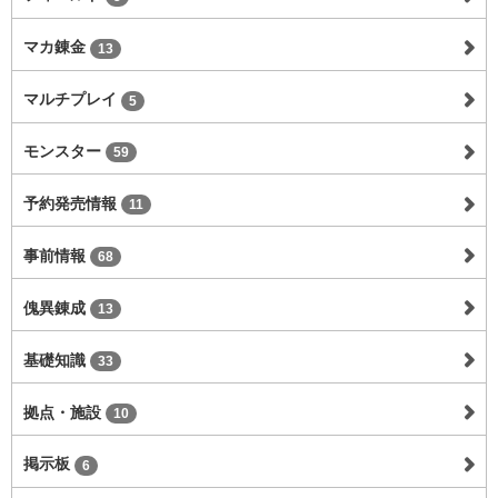
マカ錬金
13
マルチプレイ
5
モンスター
59
予約発売情報
11
事前情報
68
傀異錬成
13
基礎知識
33
拠点・施設
10
掲示板
6