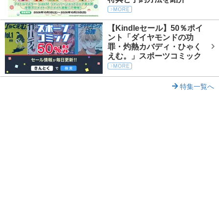
ビンの装填が可能な場
変化する。
睡眠ビン強化付与
毒ビンが強化されて装
水属性以外の属性武器
化される。
ビン追加【毒】Ⅱ
りに、攻撃力が-5され
第二属性【水】Ⅲ
性にし、属性値+30
LV1&LV2貫通弾が
貫通弾追加Ⅰ
回復に特化した演奏が
【Kindleセール】50％ポイ
の属性値も＋10する。
数が増える。
旋律変更【回復】Ⅰ
ビン追加【爆破】
爆破ビンが装填可能に
る。
ント「ダイヤモンドの功
水属性以外の属性武器
全LVの貫通弾が装填
罪・灼熱カバディ・ひゃく
変形攻撃時にビンに特
貫通弾追加Ⅱ
回復に特化した演奏が
ビン変形強化
第二属性【水】Ⅱ
性にし、属性値+20
が増える。
えむ。」スポーツコミック
旋律変更【回復】Ⅱ
る。
る。
の属性値も+5する。
牙獣種であるモンスタ
装着ビンを強撃ビンに
牙獣種特効
状態異常などの無効に
ビン変更【強撃】
龍属性以外の属性武器
ジが増加する。
旋律変更【頑強】Ⅰ
攻撃力-10される。
第二属性【龍】Ⅰ
きるようになる。
特集一覧へ
性にし、属性値+10す
曲射効果持続
弓の曲射の効果時間が
ビン変更【強属性】
装着ビンを強属性ビン
状態異常などの無効に
龍属性以外の属性武器
旋律変更【頑強】Ⅱ
曲射変更【会心型】
曲射タイプが会心型に
きるようになる。
第二属性【龍】Ⅲ
性にし、属性値+30
装着ビンを減気ビンに
ビン変更【減気】Ⅰ
の属性値も＋10する。
値を+20する。
曲射変更【回復型】
曲射タイプが回復型に
攻撃に特化した演奏が
旋律変更【攻撃】Ⅰ
る。
龍属性以外の属性武器
装着ビンを減気ビンに
曲射変更【耐衝型】
曲射タイプが耐衝型に
ビン変更【減気】Ⅲ
第二属性【龍】Ⅱ
性にし、属性値+20
値を+40する。
攻撃に特化した演奏が
旋律変更【攻撃】Ⅱ
の属性値も+5する。
斬れ味変更【壱型】
百竜武器の斬れ味が変
る。
装着ビンを減気ビンに
ビン変更【減気】Ⅱ
減気弾と回復弾、鬼人
百竜武器の斬れ味が変
値を+30する。
防御に特化した演奏が
弾複数増加【減気】Ⅰ
斬れ味変更【参型】
旋律変更【防御】Ⅰ
可能になり、装填数が
撃力が-10される。
る。
装着ビンを毒ビンに変
ビン変更【毒】Ⅰ
減気弾と回復弾、鬼人
百竜武器の斬れ味が変
を+20する。
防御に特化した演奏が
弾複数増加【減気】Ⅱ
斬れ味変更【肆型】
旋律変更【防御】Ⅱ
可能になり、装填数が
撃力が-20される。
る。
装着ビンを毒ビンに変
ビン変更【毒】Ⅲ