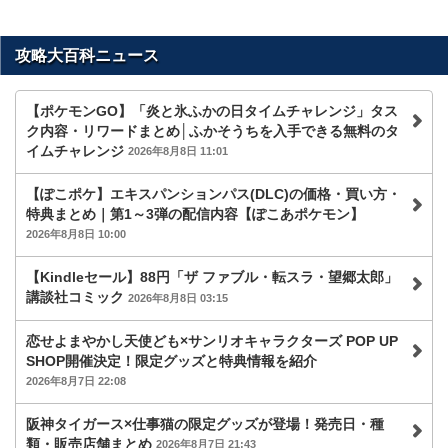
攻略大百科ニュース
【ポケモンGO】「炎と氷ふかの日タイムチャレンジ」タス
ク内容・リワードまとめ│ふかそうちを入手できる無料のタ
イムチャレンジ
2026年8月8日 11:01
【ぽこポケ】エキスパンションパス(DLC)の価格・買い方・
特典まとめ｜第1～3弾の配信内容【ぽこあポケモン】
2026年8月8日 10:00
【Kindleセール】88円「ザ ファブル・転スラ・望郷太郎」
講談社コミック
2026年8月8日 03:15
恋せよまやかし天使ども×サンリオキャラクターズ POP UP
SHOP開催決定！限定グッズと特典情報を紹介
2026年8月7日 22:08
阪神タイガース×仕事猫の限定グッズが登場！発売日・種
類・販売店舗まとめ
2026年8月7日 21:43