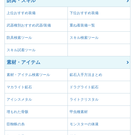
防具・スキル
属性付与【氷】Ⅱ
る。
上位おすすめ装備
下位おすすめ装備
武器の属性を氷属性に
属性付与【氷】Ⅳ
る代わりに攻撃力が-1
武器種別おすすめ武器/装備
重ね着装備一覧
武器の属性を睡眠属性
属性付与【睡眠】Ⅰ
する。
防具検索ツール
スキル検索ツール
武器の属性を睡眠属性
属性付与【睡眠】Ⅲ
スキル試着ツール
する代わりに攻撃力が-
武器の属性を睡眠属性
素材・アイテム
属性付与【睡眠】Ⅱ
する代わりに攻撃力が-
素材・アイテム検索ツール
鉱石入手方法まとめ
武器の属性を毒属性に
属性付与【毒】Ⅰ
る。
マカライト鉱石
ドラグライト鉱石
武器の属性を毒属性に
属性付与【毒】Ⅲ
る代わりに攻撃力が-2
アイシスメタル
ライトクリスタル
武器の属性を毒属性に
属性付与【毒】Ⅱ
埋もれた骨骸
甲虫種素材
る代わりに攻撃力が-1
武器の属性を爆破属性
臣蜘蛛の糸
モンスターの体液
属性付与【爆破】Ⅰ
する。