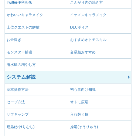
Twitter便利画像
こんがり肉の焼き方
武器の属性を龍属性に
属性付与【龍】Ⅰ
る。
かわいいキャラメイク
イケメンキャラメイク
武器の属性を龍属性に
属性付与【龍】Ⅲ
代わりに攻撃力が-5さ
上位クエストの解放
DLCボイス
武器の属性を龍属性に
属性付与【龍】Ⅱ
お金稼ぎ
おすすめオトモスキル
る。
モンスター捕獲
交易船おすすめ
武器の属性を龍属性に
属性付与【龍】Ⅳ
る代わりに攻撃力が-1
潜水艇の増やし方
システム解説
基本操作方法
初心者向け知識
セーブ方法
オトモ広場
サブキャンプ
入れ替え技
翔蟲(かけりむし)
操竜(そうりゅう)