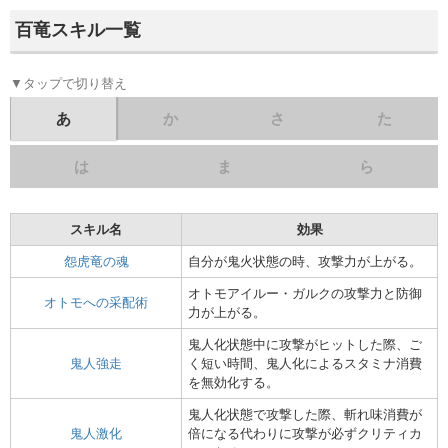
百竜スキル一覧
▼タップで切り替え
あ
か
さ
た
は
ま
ら
スキル名
スキル名
スキル名
スキル名
スキル名
スキル名
スキル名
効果
効
効
効
効
効
効
怨虎竜の魂
自分が鬼火状態の時、攻撃力が上がる。
大音量演奏
入れ替え技「ガード」
LV1&LV2散弾が装
演奏効果発動時の効果
攻撃をモンスターに当
麻痺弾が発射可能にな
しまきシリーズの防具
麻痺弾増加Ⅰ
散弾追加Ⅰ
雷神龍の魂
鋼龍の魂
ガードバッシュ
た際、大きくのけぞら
が増える。
階的に会心率が上昇す
する。
て、武器の性能が強化
オトモアイルー・ガルクの攻撃力と防御
雷属性以外の属性武器
スターに打撃ダメージ
オトモへの采配術
第二属性【雷】Ⅰ
反動軽減強化
力が上がる。
竜杭砲強化
全LVの散弾が装填可
性にし、属性値+10す
武器の反動が1段階向
麻痺弾が発射可能にな
竜杭砲の威力をLv1
麻痺弾増加Ⅱ
散弾追加Ⅱ
会心率強化Ⅰ
武器の会心率に+4%
増える。
する。
鬼人化状態中に攻撃がヒットした際、ご
雷属性以外の属性武器
反動軽減を2段階向上
滅龍弾が発射可能にな
龍属性弾増加Ⅰ
反動軽減激化
鬼人強走
第二属性【雷】Ⅲ
会心率強化Ⅲ
く短い時間、鬼人化によるスタミナ消費
武器の会心率に+8%
散弾が発射できる様に
性にし、属性値+30
が1段階低下する。
ビンの装填が可能な場
する。
麻痺ビン強化付与
散弾増加Ⅰ
を無効化する。
化する。
の属性値も＋10する。
化される。
会心率強化Ⅱ
武器の会心率に+6%
火炎弾が発射可能にな
滅龍弾と貫通滅龍弾が
火属性弾増加Ⅰ
龍属性弾増加Ⅱ
鬼人化状態で攻撃した際、斬れ味消費が
散弾が発射できる様に
雷属性以外の属性武器
する。
操竜による攻撃でモン
装填数が変化する。
散弾増加Ⅱ
会心率強化Ⅳ
武器の会心率に+10%
鬼人激化
第二属性【雷】Ⅱ
倍になる代わりに攻撃が必ずクリティカ
操竜の達人
化する。
性にし、属性値+20
メージが増加する。ま
火炎弾と貫通火炎弾が
鳥竜種、飛竜種、獣竜