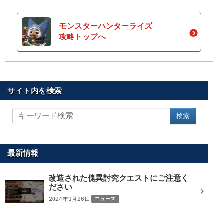
モンスターハンターライズ
攻略トップへ
サイト内を検索
サ
検索
イ
ト
内
を
最新情報
検
索
改造された傀異討究クエストにご注意く
ださい
2024年3月26日
ニュース