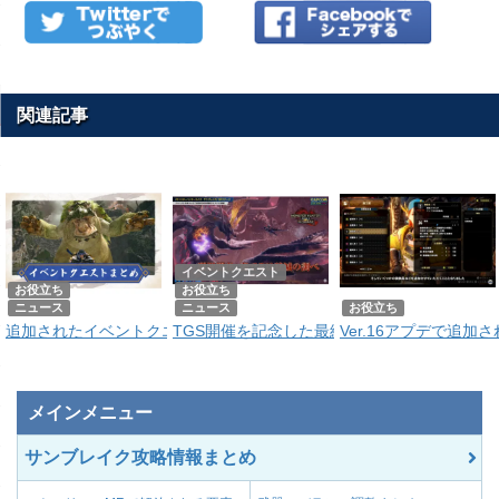
ブレ抑制強化
ブレの値が1段階軽減
装填できるLV1、LV
徹甲榴弾と拡散弾が発
氷結弾と貫通氷結弾が
速射対応【放散弾】
徹甲/拡散弾増加Ⅰ
氷属性弾増加Ⅱ
る様になる。
り、装填数が変化する
装填数が変化する。
ブレが2段階軽減され
ブレ抑制激化
度が1段階低下する。
装填できる滅龍弾・貫
徹甲榴弾と拡散弾が発
氷やられ状態のモンス
速射対応【滅龍】
徹甲/拡散弾増加Ⅱ
氷やられ特効
きる様になる。
り、装填数が変化する
メージが増加する。
ガードをおこなった際
防御研磨術Ⅰ
関連記事
なくなる。
属性強化【火】Ⅰ
火属性の武器の属性値
LV1&LV2徹甲榴弾
小型モンスターに対し
徹甲榴弾追加Ⅰ
小型特効
填数が増える。
する。
ガードをおこなった際
属性強化【火】Ⅲ
火属性の武器の属性値
防御研磨術Ⅱ
回復するようになる。
全Lvの徹甲榴弾が装
属性強化【火】Ⅱ
火属性の武器の属性値
徹甲榴弾追加Ⅱ
数が増える。
防御力強化Ⅰ
武器の防御力ボーナス
属性強化【火】Ⅳ
火属性の武器の属性値
特殊弾【機関竜弾】
特殊弾を機関竜弾に変
防御力強化Ⅲ
武器の防御力ボーナス
属性強化【麻痺】Ⅰ
麻痺属性の武器の蓄積
イベントクエスト
特殊弾【狙撃竜弾】
特殊弾を狙撃竜弾に変
防御力強化Ⅱ
武器の防御力ボーナス
お役立ち
お役立ち
属性強化【麻痺】Ⅲ
麻痺属性の武器の蓄積
ニュース
ニュース
お役立ち
ビンの装填が可能な場
砲撃タイプが拡散型とな
毒ビン強化付与
砲撃変更【拡散型】Ⅰ
追加されたイベントクエストまとめ|イベクエの出し方も紹介
TGS開催を記念した最終イベントクエスト『
Ver.16アプデで追
される。
属性強化【麻痺】Ⅱ
麻痺属性の武器の蓄積
となる。
斬れ味ゲージが緑色以
武器の属性を火属性に
砲撃タイプが拡散型とな
鈍刃の一撃
砲撃変更【拡散型】Ⅲ
属性付与【火】Ⅰ
で攻撃力が上がる。
る。
となる。
メインメニュー
武器の属性を火属性に
砲撃タイプが拡散型とな
砲撃変更【拡散型】Ⅱ
属性付与【火】Ⅲ
代わりに攻撃力が-5さ
となる。
サンブレイク攻略情報まとめ
武器の属性を火属性に
砲撃タイプが通常型とな
砲撃変更【通常型】Ⅰ
属性付与【火】Ⅱ