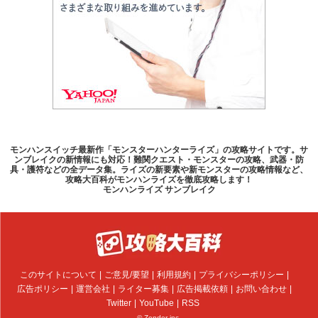
モンハンスイッチ最新作「モンスターハンターライズ」の攻略サイトです。サ
ンブレイクの新情報にも対応！難関クエスト・モンスターの攻略、武器・防
具・護符などの全データ集。ライズの新要素や新モンスターの攻略情報など、
攻略大百科がモンハンライズを徹底攻略します！
モンハンライズ サンブレイク
このサイトについて
ご意見/要望
利用規約
プライバシーポリシー
広告ポリシー
運営会社
ライター募集
広告掲載依頼
お問い合わせ
Twitter
YouTube
RSS
© Zender inc.