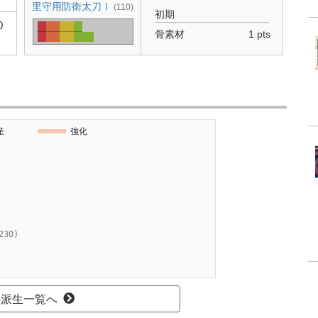
里守用防衛太刀Ⅰ
(110)
初期
0
骨素材
1 pts
産
強化
230)
の派生一覧へ