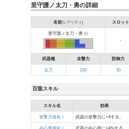
里守護ノ太刀・勇の詳細
名前
スロッ
(レアリティ)
里守護ノ太刀・勇
(5)
-
武器種
攻撃力
防御力
太刀
230
30
百龍スキル
スキル名
効果
攻撃力強化Ⅰ
武器の攻撃力に+4する。
会心率強化Ⅰ
武器の会心率に+4%する。