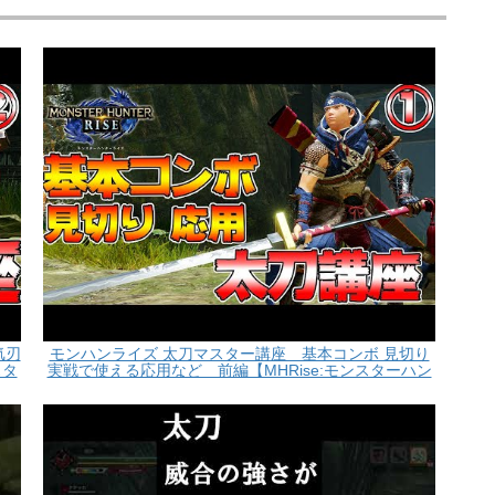
気刃
モンハンライズ 太刀マスター講座 基本コンボ 見切り
スタ
実戦で使える応用など 前編【MHRise:モンスターハン
ターライズ】