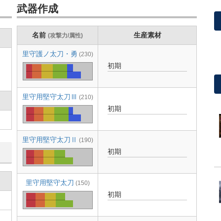
武器作成
名前
生産素材
(攻撃力/属性)
ト
里守護ノ太刀・勇
(230)
初期
里守用堅守太刀Ⅲ
(210)
初期
里守用堅守太刀Ⅱ
(190)
初期
里守用堅守太刀
(150)
初期