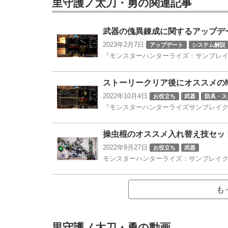
里守護ノ太刀・勇の
関連記事
武器の傀異錬成に関するアップデート
2023年2月7日
アップデート
システム解説
『モンスターハンターライズ：サンブレイク』の
ストーリークリア後にオススメの
2022年10月4日
お役立ち
武器
防具・ス
『モンスターハンターライズサンブレイク(
操虫棍のオススメ入れ替え技セッ
2022年9月27日
お役立ち
武器
モンスターハンターライズ：サンブレイク
も
里守護ノ太刀・勇の動画