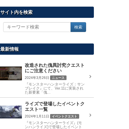
サイト内を検索
サ
検索
イ
ト
内
を
最新情報
検
索
改造された傀異討究クエスト
にご注意ください
2024年3月26日
ニュース
『モンスターハンターライズ：サン
ブレイク』にて、Ver.11に実装され
た新要素「傀...
ライズで登場したイベントク
エスト一覧
2024年1月11日
イベントクエスト
『モンスターハンターライズ』(モ
ンハンライズ)で登場したイベント