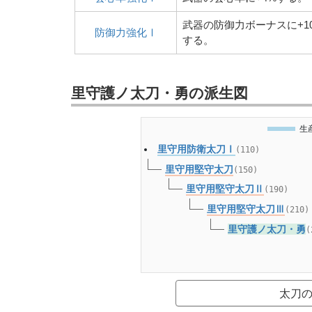
武器の防御力ボーナスに+1
防御力強化Ⅰ
する。
里守護ノ太刀・勇の派生図
生
里守用防衛太刀Ⅰ
(110)
里守用堅守太刀
(150)
里守用堅守太刀Ⅱ
(190)
里守用堅守太刀Ⅲ
(210)
里守護ノ太刀・勇
(
太刀