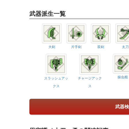
武器派生一覧
大剣
片手剣
双剣
太刀
操虫棍
スラッシュアッ
チャージアック
クス
ス
武器