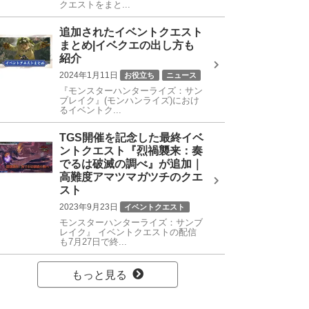
クエストをまと...
追加されたイベントクエスト
まとめ|イベクエの出し方も
紹介
2024年1月11日
お役立ち
ニュース
『モンスターハンターライズ：サン
ブレイク』(モンハンライズ)におけ
るイベントク...
TGS開催を記念した最終イベ
ントクエスト『烈禍襲来：奏
でるは破滅の調べ』が追加｜
高難度アマツマガツチのクエ
スト
2023年9月23日
イベントクエスト
モンスターハンターライズ：サンブ
お役立ち
ニュース
レイク』 イベントクエストの配信
も7月27日で終...
もっと見る