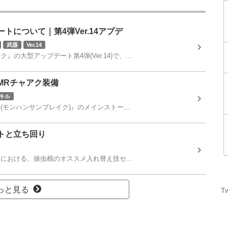
について｜第4弾Ver.14アプデ
武器
Ver.14
大型アップデート第4弾(Ver.14)で、...
MRチャアク装備
キル
モンハンサンブレイク)』のメインストー...
トと立ち回り
における、操虫棍のオススメ入れ替え技セ...
っと見る
T