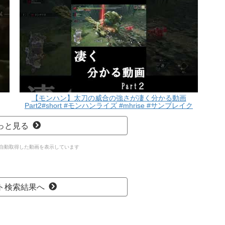
【モンハン】太刀の威合の強さが凄く分かる動画
Part2#short #モンハンライズ #mhrise #サンブレイク
#mhrsb #太刀 #威合
っと見る
 APIで自動取得した動画を表示しています
ト検索結果へ