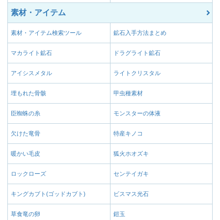
素材・アイテム
素材・アイテム検索ツール
鉱石入手方法まとめ
マカライト鉱石
ドラグライト鉱石
アイシスメタル
ライトクリスタル
埋もれた骨骸
甲虫種素材
臣蜘蛛の糸
モンスターの体液
欠けた竜骨
特産キノコ
暖かい毛皮
狐火ホオズキ
ロックローズ
センテイガキ
キングカブト(ゴッドカブト)
ビスマス光石
草食竜の卵
鎧玉