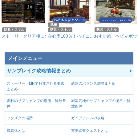
武器
防具・スキル
防具・スキル
防具・スキル
ストーリークリア後にオススメのMR片手剣装備
会心率100％！ハイニンジャソードの作り方
おすすめ「ヘビィボウ
メインメニュー
サンブレイク攻略情報まとめ
ストーリー・MRで解放される要素
武器のバランス調整まとめ
まとめ
密林のサブキャンプの場所・解放条
城塞高地のサブキャンプの場所・解
件
放条件
フクズクの場所
ガイアデルムの攻略
傀異化とは
重要調査クエストとは