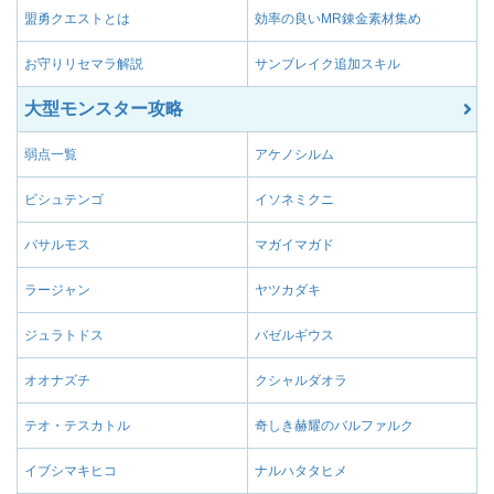
盟勇クエストとは
効率の良いMR錬金素材集め
お守りリセマラ解説
サンブレイク追加スキル
大型モンスター攻略
弱点一覧
アケノシルム
ビシュテンゴ
イソネミクニ
バサルモス
マガイマガド
ラージャン
ヤツカダキ
ジュラトドス
バゼルギウス
オオナズチ
クシャルダオラ
テオ・テスカトル
奇しき赫耀のバルファルク
イブシマキヒコ
ナルハタタヒメ