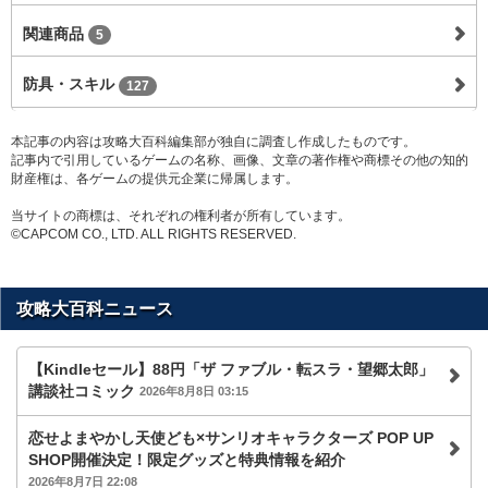
関連商品
5
防具・スキル
127
本記事の内容は攻略大百科編集部が独自に調査し作成したものです。
記事内で引用しているゲームの名称、画像、文章の著作権や商標その他の知的
財産権は、各ゲームの提供元企業に帰属します。
当サイトの商標は、それぞれの権利者が所有しています。
©CAPCOM CO., LTD. ALL RIGHTS RESERVED.
攻略大百科ニュース
【Kindleセール】88円「ザ ファブル・転スラ・望郷太郎」
講談社コミック
2026年8月8日 03:15
恋せよまやかし天使ども×サンリオキャラクターズ POP UP
SHOP開催決定！限定グッズと特典情報を紹介
2026年8月7日 22:08