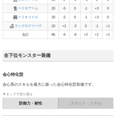
ベリオアーム
-
ベリオアーム
20
-5
0
-1
+3
0
ベリオコイル
-
ベリオコイル
20
-5
0
-1
+3
0
ラングログリーヴ
-
ラングログリーヴ
20
+2
-3
0
-1
+1
合計
96
-6
-8
+2
+1
+1
スキル合計値
全下位モンスター装備
会心特化型
会心系のスキルを最大に振った会心特化型装備です。
▼タップで切り替え
防御力・耐性
スロット・スキル