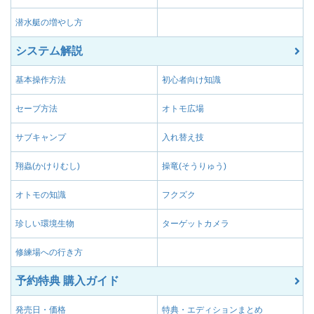
潜水艇の増やし方
システム解説
基本操作方法
初心者向け知識
セーブ方法
オトモ広場
サブキャンプ
入れ替え技
翔蟲(かけりむし)
操竜(そうりゅう)
オトモの知識
フクズク
珍しい環境生物
ターゲットカメラ
修練場への行き方
予約特典 購入ガイド
発売日・価格
特典・エディションまとめ