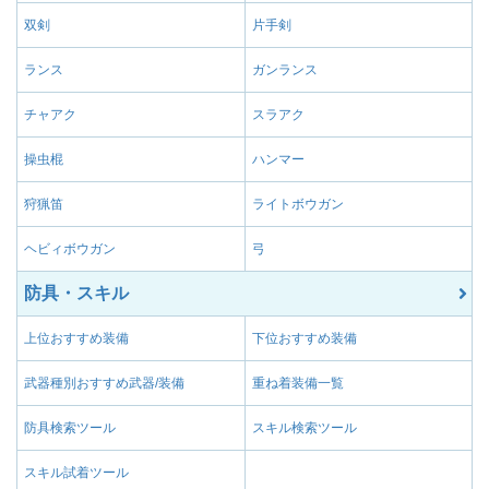
双剣
片手剣
ランス
ガンランス
チャアク
スラアク
操虫棍
ハンマー
狩猟笛
ライトボウガン
ヘビィボウガン
弓
防具・スキル
上位おすすめ装備
下位おすすめ装備
武器種別おすすめ武器/装備
重ね着装備一覧
防具検索ツール
スキル検索ツール
スキル試着ツール