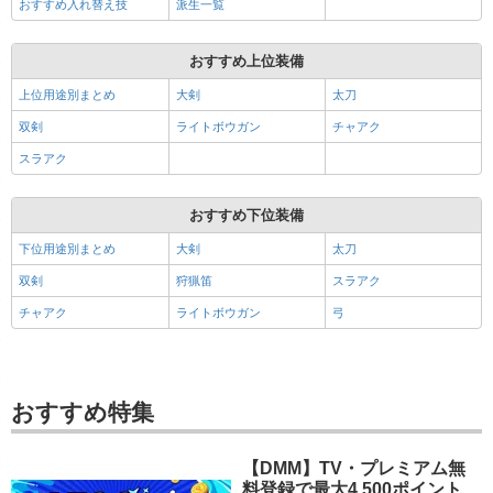
おすすめ入れ替え技
派生一覧
おすすめ上位装備
上位用途別まとめ
大剣
太刀
双剣
ライトボウガン
チャアク
スラアク
おすすめ下位装備
下位用途別まとめ
大剣
太刀
双剣
狩猟笛
スラアク
チャアク
ライトボウガン
弓
おすすめ特集
【DMM】TV・プレミアム無
料登録で最大4,500ポイント