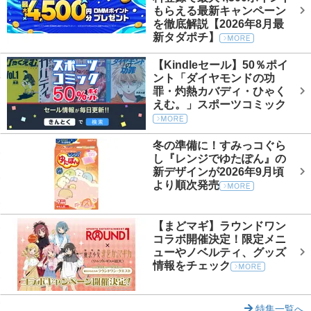
もらえる最新キャンペーン
を徹底解説【2026年8月最
新タダポチ】
【Kindleセール】50％ポイ
ント「ダイヤモンドの功
罪・灼熱カバディ・ひゃく
えむ。」スポーツコミック
冬の準備に！すみっコぐら
し『レンジでゆたぽん』の
新デザインが2026年9月頃
より順次発売
【まどマギ】ラウンドワン
コラボ開催決定！限定メニ
ューやノベルティ、グッズ
情報をチェック
特集一覧へ