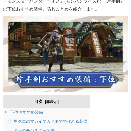
『モンスターハンターライズ』
(モンハンライズ)で「
片手剣
」
の下位おすすめ装備、防具まとめを
紹介します。
目次
[
非表示
]
下位おすすめ装備
里クエのマガイマガドまでで作れる装備
全下位モンスター装備