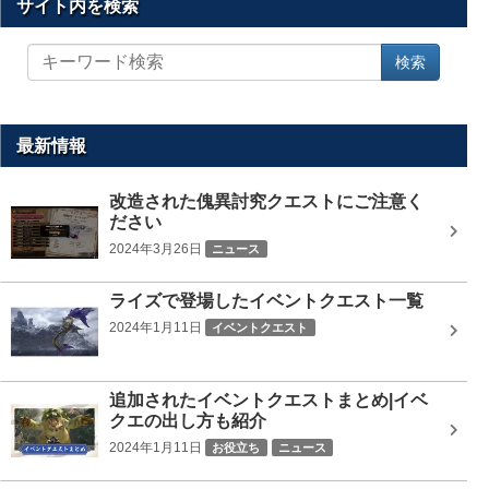
サイト内を検索
サ
検索
イ
ト
内
を
最新情報
検
索
改造された傀異討究クエストにご注意く
ださい
2024年3月26日
ニュース
ライズで登場したイベントクエスト一覧
2024年1月11日
イベントクエスト
追加されたイベントクエストまとめ|イベ
クエの出し方も紹介
2024年1月11日
お役立ち
ニュース