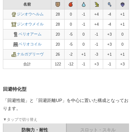
名前
スロット
名前
ジンオウヘルム
28
0
-1
+4
-4
+1
ジンオウヘルム
-
ジンオウメイル
28
0
-1
+4
-4
+1
ジンオウメイル
-
ベリオアーム
20
-5
0
-1
+3
0
ベリオアーム
-
ベリオコイル
20
-5
0
-1
+3
0
ベリオコイル
-
ナルガグリーヴ
26
-2
+1
-3
+1
+1
合計
122
-12
-1
+3
-1
+3
ナルガグリーヴ
-
スキル合計値
回避特化型
「回避性能」と「回避距離UP」を中心に置いた構成となってお
ります。
▼タップで切り替え
防御力・耐性
スロット・スキル