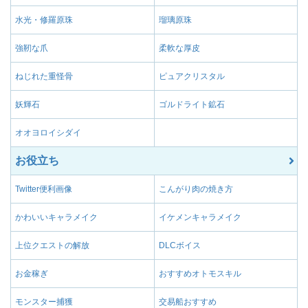
水光・修羅原珠
瑠璃原珠
強靭な爪
柔軟な厚皮
ねじれた重怪骨
ピュアクリスタル
妖輝石
ゴルドライト鉱石
オオヨロイシダイ
お役立ち
Twitter便利画像
こんがり肉の焼き方
かわいいキャラメイク
イケメンキャラメイク
上位クエストの解放
DLCボイス
お金稼ぎ
おすすめオトモスキル
モンスター捕獲
交易船おすすめ