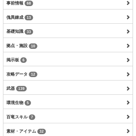
事前情報
68
傀異錬成
13
基礎知識
33
拠点・施設
10
掲示板
6
攻略データ
12
武器
139
環境生物
5
百竜スキル
7
素材・アイテム
32