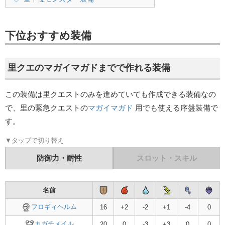
下位おすすめ装備
里クエのマガイマガドまでで作れる装備
この装備は里クエストのみを進めていても作成できる装備なの
で、里の緊急クエストの
マガイマガド
用でも使える序盤装備で
す。
▼タップで切り替え
防御力・耐性
スロット・スキル
名前
スロット
名前
フロギィヘルム
-
フロギィヘルム
16
+2
-2
+1
-4
0
カガチメイル
-
カガチメイル
20
0
-3
+3
0
0