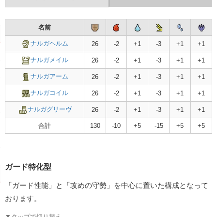
名前
スロット
名前
ナルガヘルム
-
ナルガヘルム
26
-2
+1
-3
+1
+1
ナルガメイル
-
ナルガメイル
26
-2
+1
-3
+1
+1
ナルガアーム
26
-2
+1
-3
+1
+1
ナルガアーム
-
ナルガコイル
26
-2
+1
-3
+1
+1
ナルガコイル
-
ナルガグリーヴ
26
-2
+1
-3
+1
+1
ナルガグリーヴ
-
合計
130
-10
+5
-15
+5
+5
スキル合計値
ガード特化型
「ガード性能」と「攻めの守勢」を中心に置いた構成となって
おります。
▼タップで切り替え