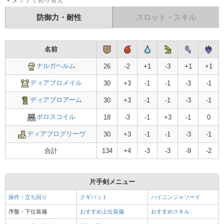
防御力・耐性
スロット・スキル
名前
スロット
名前
ナルガヘルム
-
ナルガヘルム
26
-2
+1
-3
+1
+1
ディアブロメイル
-
ディアブロメイル
30
+3
-1
-1
-3
-1
ディアブロアーム
-
ディアブロアーム
30
+3
-1
-1
-3
-1
ボロスコイル
-
ボロスコイル
18
-3
-1
+3
-1
0
ディアブログリーヴ
30
+3
-1
-1
-3
-1
ディアブログリーヴ
-
合計
134
+4
-3
-3
-9
-2
スキル合計値
片手剣メニュー
操作・立ち回り
クギバット
ハイニンジャソード
序盤・下位装備
おすすめ上位装備
おすすめスキル