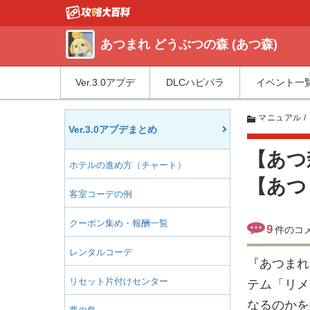
あつまれ どうぶつの森 (あつ森)
Ver.3.0アプデ
DLCハピパラ
イベント一
マニュアル
Ver.3.0アプデまとめ
【あつ
ホテルの進め方（チャート）
【あつ
客室コーデの例
クーポン集め・報酬一覧
9
件のコ
レンタルコーデ
『あつまれ
リセット片付けセンター
テム「リメ
なるのかを