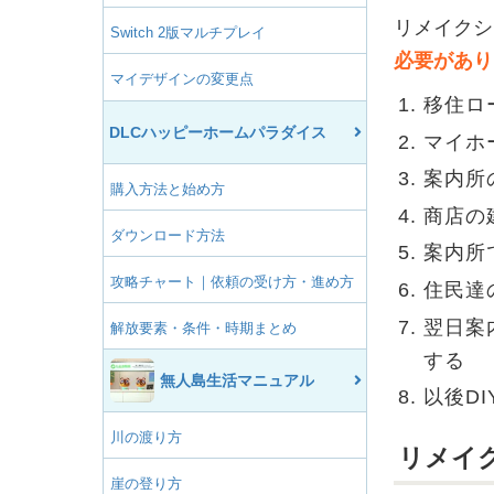
リメイクシ
Switch 2版マルチプレイ
必要があり
マイデザインの変更点
移住ロ
DLCハッピーホームパラダイス
マイホ
案内所
購入方法と始め方
商店の
ダウンロード方法
案内所
攻略チャート｜依頼の受け方・進め方
住民達
翌日案
解放要素・条件・時期まとめ
する
無人島生活マニュアル
以後D
川の渡り方
リメイ
崖の登り方