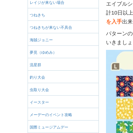
レイジが来ない場合
エイブルシ
計10日以
つねきち
を入手
出来
つねきちが来ない不具合
パターンの
海賊ジョニー
いきましょ
夢見（ゆめみ）
流星群
釣り大会
虫取り大会
イースター
メーデーのイベント攻略
国際ミュージアムデー