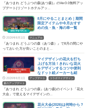
『あつまれ どうぶつの森(あつ森)』のVer3.0無料アッ
プデート(リゾートホテルアッ...
8月にやることまとめ｜期間
限定アイテムや今月おすす
めの虫・魚・海の幸一覧
2026年8月1日
マニュアル
『あつまれ どうぶつの森（あつ森）』で8月の間にや
っておいた方が良いことのまと...
マイデザインの花火を打ち
上げる方法！きれいな花火
をデザインするコツや便利
なドット絵メーカーも紹
介！
2026年8月1日
アップデート
コラボマイデザイン
夏のアップデート
『あつまれ どうぶつの森』(あつ森)のイベント「花火
大会」で使えるマイデザインの...
花火大会(2026)は何時から？