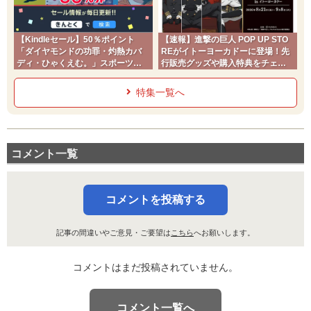
【Kindleセール】50％ポイント
【速報】進撃の巨人 POP UP STO
「ダイヤモンドの功罪・灼熱カバ
REがイトーヨーカドーに登場！先
ディ・ひゃくえむ。」スポーツコ
行販売グッズや購入特典をチェッ
ミック
ク
特集一覧へ
コメント一覧
コメントを投稿する
記事の間違いやご意見・ご要望は
こちら
へお願いします。
コメントはまだ投稿されていません。
コメント一覧へ