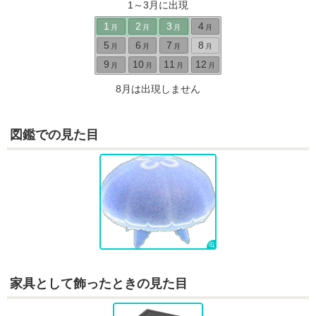
1～3月に出現
1
2
3
4
月
月
月
月
5
6
7
8
月
月
月
月
9
10
11
12
月
月
月
月
8月は出現しません
図鑑での見た目
家具として飾ったときの見た目