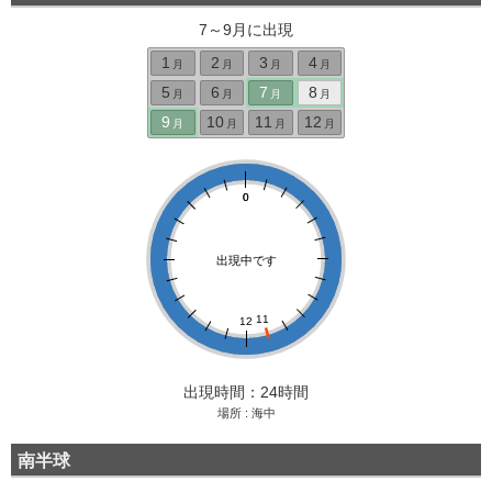
7～9月に出現
1
2
3
4
月
月
月
月
5
6
7
8
月
月
月
月
9
10
11
12
月
月
月
月
0
0
出現中です
11
12
出現時間：24時間
場所 : 海中
南半球