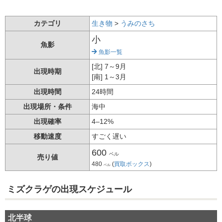
カテゴリ
生き物
>
うみのさち
小
魚影
魚影一覧
[北] 7～9月
出現時期
[南] 1～3月
出現時間
24時間
出現場所・条件
海中
出現確率
4–12%
移動速度
すごく遅い
600
ベル
売り値
480
(
買取ボックス
)
ベル
ミズクラゲの出現スケジュール
北半球