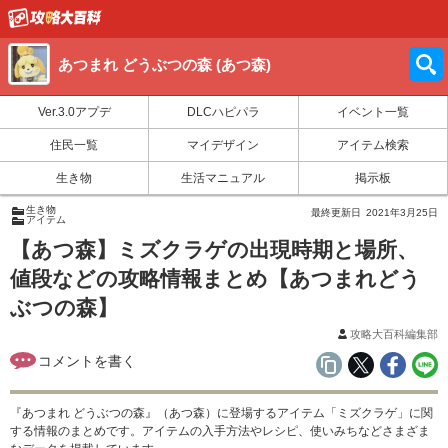
あつまれ どうぶつの森 (あつ森)
Ver.3.0アプデ
DLCハピパラ
イベント一覧
住民一覧
マイデザイン
アイテム検索
生き物
生活マニュアル
掲示板
生き物
最終更新日
2021年3月25日
アイテム
【あつ森】ミズクラゲの出現時期と場所、
値段などの攻略情報まとめ【あつまれどう
ぶつの森】
攻略大百科編集部
『あつまれ どうぶつの森』（あつ森）に登場するアイテム「ミズクラゲ」に関
する情報のまとめです。アイテムの入手方法やレシピ、使いみちなどさまざま