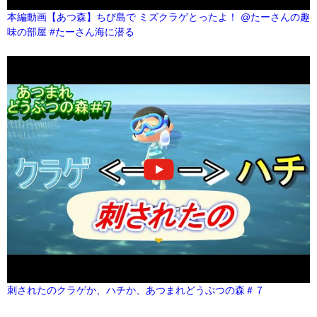
本編動画【あつ森】ちび島で ミズクラゲとったよ！ @たーさんの趣
味の部屋 #たーさん海に潜る
刺されたのクラゲか、ハチか、あつまれどうぶつの森＃７