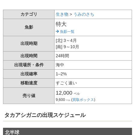
カテゴリ
生き物
>
うみのさち
特大
魚影
魚影一覧
[北] 3～4月
出現時期
[南] 9～10月
出現時間
24時間
出現場所・条件
海中
出現確率
1–2%
移動速度
すごく速い
12,000
ベル
売り値
9,600
(
買取ボックス
)
ベル
タカアシガニの出現スケジュール
北半球