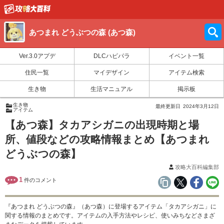
あつまれ どうぶつの森 (あつ森)
Ver.3.0アプデ
DLCハピパラ
イベント一覧
住民一覧
マイデザイン
アイテム検索
生き物
生活マニュアル
掲示板
生き物
最終更新日
2024年3月12日
アイテム
【あつ森】タカアシガニの出現時期と場
所、値段などの攻略情報まとめ【あつまれ
どうぶつの森】
攻略大百科編集部
1
件のコメント
『あつまれ どうぶつの森』（あつ森）に登場するアイテム「タカアシガニ」に
関する情報のまとめです。アイテムの入手方法やレシピ、使いみちなどさまざ