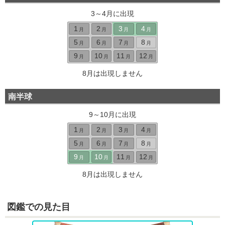
3～4月に出現
1
2
3
4
月
月
月
月
5
6
7
8
月
月
月
月
9
10
11
12
月
月
月
月
8月は出現しません
南半球
9～10月に出現
1
2
3
4
月
月
月
月
5
6
7
8
月
月
月
月
9
10
11
12
月
月
月
月
8月は出現しません
図鑑での見た目