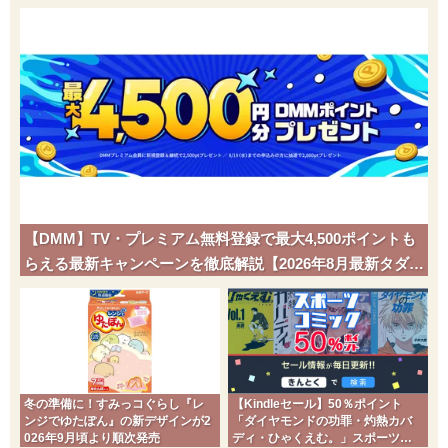
【DMM】TV・プレミアム無料登録で最大4,500ポイントも
らえる最新キャンペーンを徹底解説【2026年8月最新タダポ
チ】
冬の準備に！すみっコぐらし『レ
【Kindleセール】50％ポイント
ンジでゆたぽん』の新デザインが2
「ダイヤモンドの功罪・灼熱カバ
026年9月頃より順次発売
ディ・ひゃくえむ。」スポーツコ