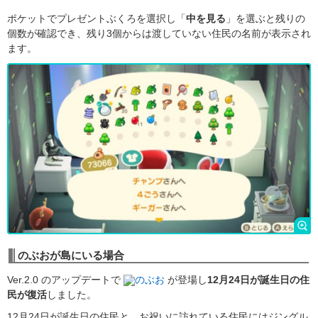
ポケットでプレゼントぶくろを選択し「
中を見る
」を選ぶと残りの
個数が確認でき、残り3個からは渡していない住民の名前が表示され
ます。
のぶおが島にいる場合
Ver.2.0 のアップデートで
のぶお
が登場し
12月24日が誕生日の住
民が復活
しました。
12月24日が誕生日の住民と、お祝いに訪れている住民にはジングル