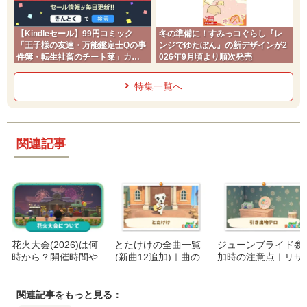
【Kindleセール】99円コミック
冬の準備に！すみっコぐらし『レ
「王子様の友達・万能鑑定士Qの事
ンジでゆたぽん』の新デザインが2
件簿・転生社畜のチート菜」カド
026年9月頃より順次発売
コミ2026夏
特集一覧へ
関連記事
花火大会(2026)は何
とたけけの全曲一覧
ジューンブライド参
時から？開催時間や
(新曲12追加)｜曲の
加時の注意点｜リサ
景品一覧・マイデザ
入手方法・リクエス
とカイゾーのえざら
イン花火の使い方
ト・秘密の曲まとめ
(引き出物)に要注意
関連記事をもっと見る：