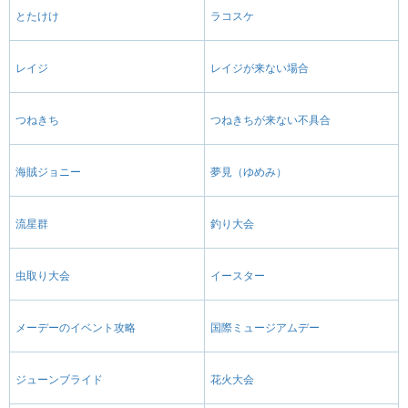
とたけけ
ラコスケ
レイジ
レイジが来ない場合
つねきち
つねきちが来ない不具合
海賊ジョニー
夢見（ゆめみ）
流星群
釣り大会
虫取り大会
イースター
メーデーのイベント攻略
国際ミュージアムデー
ジューンブライド
花火大会