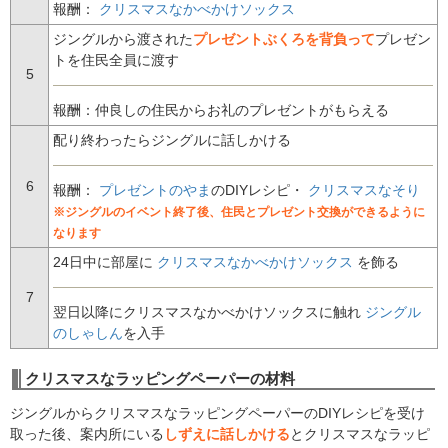
報酬：
クリスマスなかべかけソックス
ジングルから渡された
プレゼントぶくろを背負って
プレゼン
トを住民全員に渡す
5
報酬：仲良しの住民からお礼のプレゼントがもらえる
配り終わったらジングルに話しかける
6
報酬：
プレゼントのやま
のDIYレシピ・
クリスマスなそり
※ジングルのイベント終了後、住民とプレゼント交換ができるように
なります
24日中に部屋に
クリスマスなかべかけソックス
を飾る
7
翌日以降にクリスマスなかべかけソックスに触れ
ジングル
のしゃしん
を入手
クリスマスなラッピングペーパーの材料
ジングルからクリスマスなラッピングペーパーのDIYレシピを受け
取った後、案内所にいる
しずえに話しかける
とクリスマスなラッピ