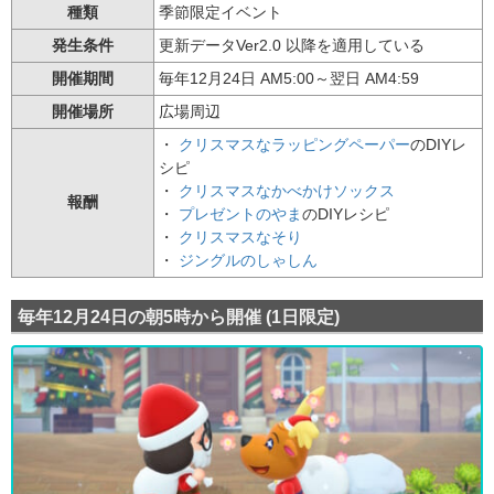
種類
季節限定イベント
発生条件
更新データVer2.0 以降を適用している
開催期間
毎年12月24日 AM5:00～翌日 AM4:59
開催場所
広場周辺
・
クリスマスなラッピングペーパー
のDIYレ
シピ
・
クリスマスなかべかけソックス
報酬
・
プレゼントのやま
のDIYレシピ
・
クリスマスなそり
・
ジングルのしゃしん
毎年12月24日の朝5時から開催 (1日限定)