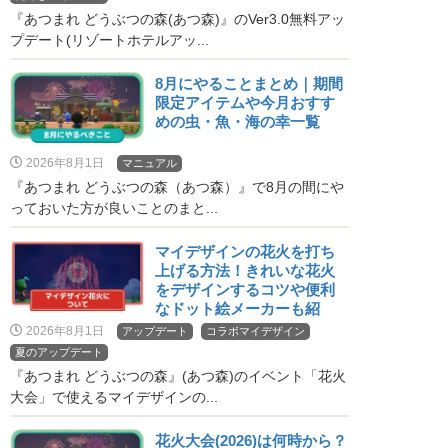
『あつまれ どうぶつの森(あつ森)』のVer3.0無料アッ
プデート(リゾートホテルアッ...
8月にやることまとめ｜期間
限定アイテムや今月おすす
めの虫・魚・海の幸一覧
2026年8月1日
マニュアル
『あつまれ どうぶつの森（あつ森）』で8月の間にや
っておいた方が良いことのまと...
マイデザインの花火を打ち
上げる方法！きれいな花火
をデザインするコツや便利
なドット絵メーカーも紹
介！
2026年8月1日
アップデート
コラボマイデザイン
夏のアップデート
『あつまれ どうぶつの森』(あつ森)のイベント「花火
大会」で使えるマイデザインの...
花火大会(2026)は何時から？