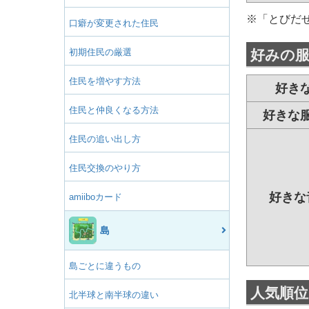
※「とびだ
口癖が変更された住民
初期住民の厳選
好みの
住民を増やす方法
好き
住民と仲良くなる方法
好きな
住民の追い出し方
住民交換のやり方
好きな
amiiboカード
島
島ごとに違うもの
人気順位
北半球と南半球の違い