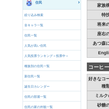
住民
家族
特
絞り込み検索
将来
全キャラ一覧
座右
住民一覧
あつ森
人気が高い住民
Engl
人気投票ランキング＜投票中＞
種族別の住民一覧
コーヒ
新住民一覧
好きなコ
種
誕生日カレンダー
ミルク
住民の部屋一覧
砂糖
住民の家の外観一覧