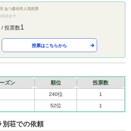
回 あつ森住民人気投票
月31日まで
1
 / 投票数
投票はこちらから
ーズン
順位
投票数
240位
1
52位
1
ラ別荘での依頼