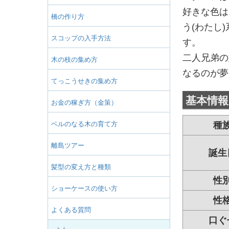
好きな色は
橋の作り方
う(わたし
スコップの入手方法
す。
二人兄弟の
木の枝の集め方
なるのが夢
てっこうせきの集め方
基本情報
お金の稼ぎ方（金策）
ベルのなる木の育て方
種
離島ツアー
誕生
髪型の変え方と種類
性
ショーケースの使い方
性
よくある質問
口ぐ