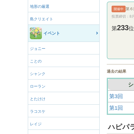
地形の厳選
第６
開催中
投票締切：8
島クリエイト
233
第
位
イベント
ジョニー
ことの
過去の結果
シャンク
シ
ローラン
第3回
とたけけ
第1回
ラコスケ
レイジ
ハピパ