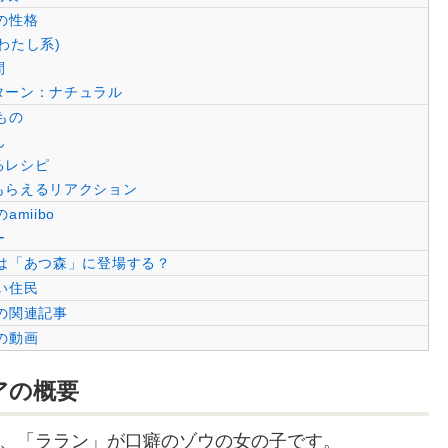
の性格
わたし系)
間
ターン：ナチュラル
もの
ん
るレシピ
もらえるリアクション
miibo
ー
は「あつ森」に登場する？
い住民
の関連記事
の動画
アの概要
、「ララン」が口癖のゾウの女の子です。