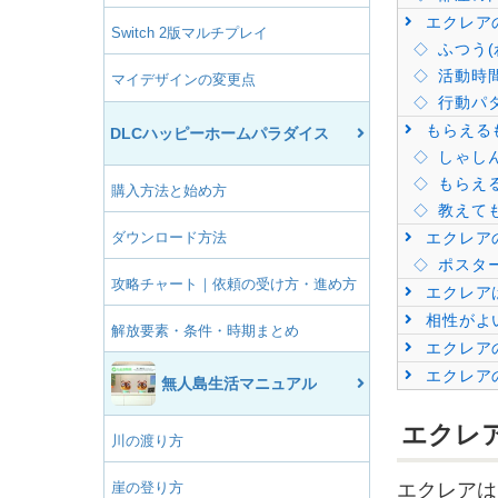
エクレア
Switch 2版マルチプレイ
ふつう(
活動時
マイデザインの変更点
行動パ
もらえる
DLCハッピーホームパラダイス
しゃし
もらえ
購入方法と始め方
教えて
ダウンロード方法
エクレアのa
ポスタ
攻略チャート｜依頼の受け方・進め方
エクレア
相性がよ
解放要素・条件・時期まとめ
エクレア
エクレア
無人島生活マニュアル
エクレ
川の渡り方
崖の登り方
エクレアは