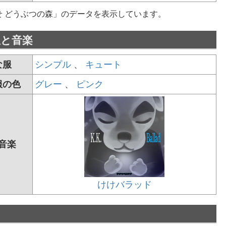
せ どうぶつの森」のデータを表示しています。
服と音楽
な服
シンプル
、
キュート
服の色
グレー
、
ピンク
音楽
けけバラッド