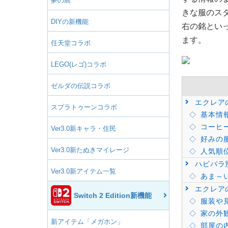
夢の島
きな服のス
DIYの新機能
右の銘とい
ます。
任天堂コラボ
LEGO(レゴ)コラボ
ゼルダの伝説コラボ
エクレア
スプラトゥーンコラボ
基本情
コーヒ
Ver3.0新キャラ・住民
好みの
Ver3.0新たぬきマイレージ
人気順
ハピパラ
Ver3.0新アイテム一覧
あま～
エクレア
Switch 2 Edition新機能
服装や
家の外
新アイテム「メガホン」
部屋の